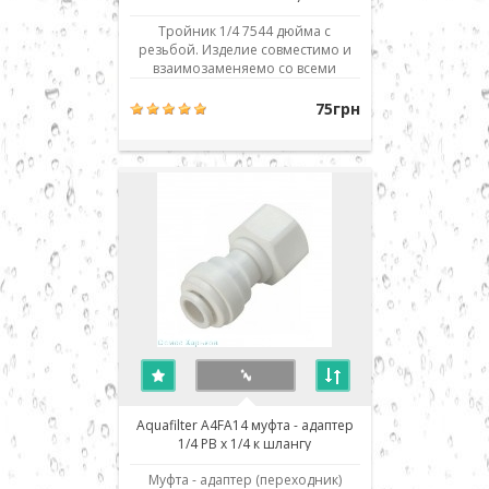
Тройник 1/4 7544 дюйма с
резьбой. Изделие совместимо и
взаимозаменяемо со всеми
аналогичными деталями и
фильтрами обратного осмоса
75грн
любых производителей: Aquafilter,
Atoll, Filter1, TGI, Raifil, Zepter,
Crystal, H2O systems, Aqualine,
Installine, Watermelon, Аквафор,
Барьер, Гейзер, Экософт, ..
Aquafilter A4FA14 муфта - адаптер
1/4 РВ х 1/4 к шлангу
Муфта - адаптер (переходник)