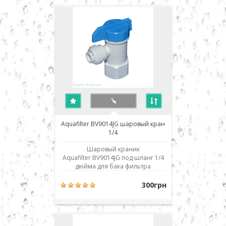
просто до упора вставить в
посадочное место. Для демонтажа
необходимо, удерживая
фиксирующ..
Aquafilter BV9014JG шаровый кран
1/4
Шаровый краник
Aquafilter BV9014JG под шланг 1/4
дюйма для бака фильтра
обратного осмоса. Использовано
современное соединение типа
300грн
John Guest (JG) - быстрый монтаж/
демонтаж соединения. Изделие
совместимо и взаимозаменяемо
со всеми аналогичными деталями