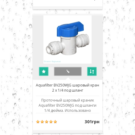
демонтаж соединения. Для
присоединения шланга его нужно
просто до упора вставить в
посадочное место. Для демонтажа
необходимо, удерживая
фиксирующ..
Aquafilter BV250WJG шаровый кран
2 x 1/4 под шланг
Проточный шаровый краник
Aquafilter BV250WJG под шланги
1/4 дюйма. Использовано
современное соединение типа
John Guest (JG) - быстрый монтаж/
301грн
демонтаж соединения. Для
присоединения шланга его нужно