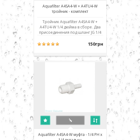
Aquafilter A4SA4-W + A4TU4-W
тройник - комплект
Тройник Aquafilter A4SA4-W +
A4TU4-W 1/4 дюйма в сборе. Два
присоединения под шланг JG 1/4
дюйма, одна наружная резьба 1/4
дюйма. Использовано
150грн
современное соединение типа
John Guest (JG) - быстрый монтаж/
демонтаж соединения. Для
присоединения шланга его нужно
просто до упора вставить в посад..
Aquafilter A4SA4-W муфта - 1/4 РН x
1/4 вкладыш