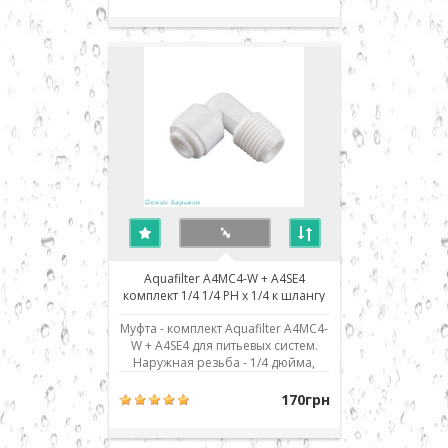
соединение типа John Guest (JG) -
быстрый монтаж/демонтаж
соединения. Для присоединения
шланга его нужно просто до
упора вставить в посадочное
место. Дл..
Aquafilter A4MC4-W + A4SE4
комплект 1/4 1/4 РН x 1/4 к шлангу
Муфта - комплект Aquafilter A4MC4-
W + A4SE4 для питьевых систем.
Наружная резьба - 1/4 дюйма,
присоединение к шлангу - 1/4" JG.
Использовано современное
170грн
соединение типа John Guest (JG) -
быстрый монтаж/демонтаж
соединения. Для присоединения