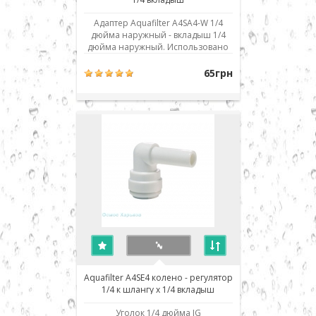
Адаптер Aquafilter A4SA4-W 1/4
дюйма наружный - вкладыш 1/4
дюйма наружный. Использовано
современное соединение типа
John Guest (JG) - быстрый монтаж/
65грн
демонтаж соединения. Для
присоединения шланга его нужно
просто до упора вставить в
посадочное место. Для демонтажа
необходимо, удерживая фикси..
Aquafilter A4SE4 колено - регулятор
1/4 к шлангу х 1/4 вкладыш
Уголок 1/4 дюйма JG