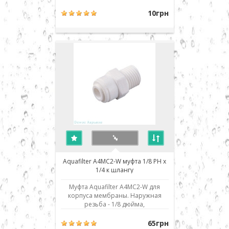
соединение типа JG от
самопроизвольного размыкания,
10грн
фиксируя закрытое положение
замка. Используется в
современных соединениях типа
John Guest (JG) - быстрый монтаж/
демонтаж соединения. Для пр..
Aquafilter A4MC2-W муфта 1/8 РН x
1/4 к шлангу
Муфта Aquafilter A4MC2-W для
корпуса мембраны. Наружная
резьба - 1/8 дюйма,
присоединение к шлангу - 1/4" JG.
Использовано современное
65грн