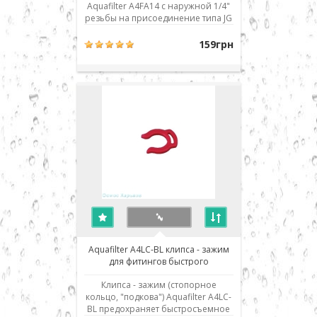
Aquafilter A4FA14 с наружной 1/4"
резьбы на присоединение типа JG
к шлангу 1/4". Имеет внутреннюю
резьбу 1/4" и присоединение 1/4"
159грн
JG. Использовано современное
соединение типа John Guest (JG) -
быстрый монтаж/демонтаж
соединения. Для присоедин..
Aquafilter A4LC-BL клипса - зажим
для фитингов быстрого
соединения 1/4
Клипса - зажим (стопорное
кольцо, "подкова") Aquafilter A4LC-
BL предохраняет быстросъемное