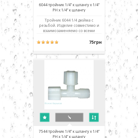
6044 тройник 1/4” к шлангу x 1/4”
РН x 1/4” к шлангу
Тройник 6044 1/4 дюйма с
резьбой. Изделие совместимо и
взаимозаменяемо со всеми
аналогичными деталями и
фильтрами обратного осмоса
75грн
любых производителей: Aquafilter,
Atoll, Filter1, TGI, Raifil, Zepter,
Crystal, H2O systems, Aqualine,
Installine, Watermelon, Аквафор,
Барьер, Гейзер, Экософт, ..
7544 тройник 1/4” к шлангу x 1/4”
РН x 1/4” к шлангу