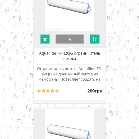
Aquafilter FR-420JG ограничитель
потока
Ограничитель потока Aquafilter FR-
420JG на дренажный выход из
мембраны. Позволяет создать на
мембране необходимое
давление, в то же время
200грн
обеспечивая необходимую
промывку мембраны во время
работы системы. Предназначен
для систем, укомплектованных 75g
мембраной. При неисправности
система ил..