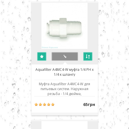
шланга его нужно просто до
упора вставить в по..
Aquafilter A4MC4-W муфта 1/4 РН x
1/4 к шлангу
Муфта Aquafilter A4MC4-W для
питьевых систем. Наружная
резьба - 1/4 дюйма,
присоединение к шлангу - 1/4" JG.
Использовано современное
65грн
соединение типа John Guest (JG) -
быстрый монтаж/демонтаж
соединения. Для присоединения
шланга его нужно просто до
упора вставить в посадочное