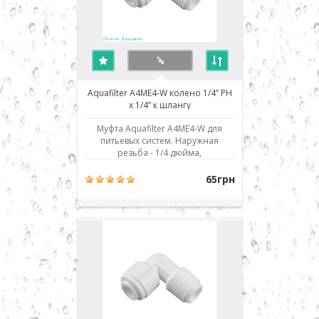
Aquafilter A4ME4-W колено 1/4” РН
x 1/4” к шлангу
Муфта Aquafilter A4ME4-W для
питьевых систем. Наружная
резьба - 1/4 дюйма,
присоединение к шлангу - 1/4" JG.
Использовано современное
65грн
соединение типа John Guest (JG) -
быстрый монтаж/демонтаж
соединения. Для присоединения
шланга его нужно просто до
упора вставить в посадочное
место..