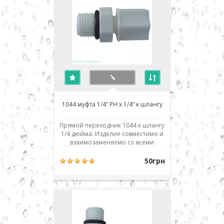
1044 муфта 1/4” РН x 1/4” к шлангу
Прямой переходник 1044 к шлангу
1/4 дюйма. Изделие совместимо и
взаимозаменяемо со всеми
аналогичными деталями и
фильтрами обратного осмоса
50грн
любых производителей: Aquafilter,
Atoll, Filter1, TGI, Raifil, Zepter,
Crystal, H2O systems, Aqualine,
Installine, Watermelon, Аквафор,
Барьер, Гейзер, ..