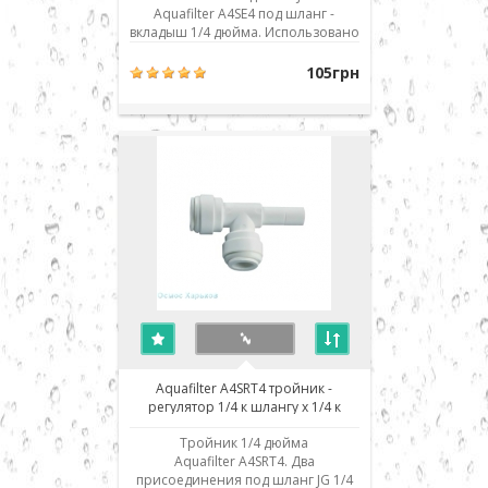
Aquafilter A4SE4 под шланг -
вкладыш 1/4 дюйма. Использовано
современное соединение типа
John Guest (JG) - быстрый монтаж/
105грн
демонтаж соединения. Для
присоединения шланга его нужно
просто до упора вставить в
посадочное место. Для демонтажа
необходимо, удерживая
фиксирую..
Aquafilter A4SRT4 тройник -
регулятор 1/4 к шлангу x 1/4 к
шлангу х 1/4 вкладыш
Тройник 1/4 дюйма
Aquafilter A4SRT4. Два
присоединения под шланг JG 1/4