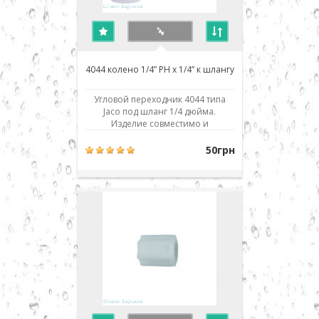
4044 колено 1/4” РН x 1/4” к шлангу
Угловой переходник 4044 типа
Jaco под шланг 1/4 дюйма.
Изделие совместимо и
взаимозаменяемо со всеми
аналогичными деталями и
50грн
фильтрами обратного осмоса
любых производителей: Aquafilter,
Atoll, Filter1, TGI, Raifil, Zepter,
Crystal, H2O systems, Aqualine,
Installine, Watermelon, Аквафор,
Барь..