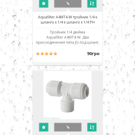
Aquafilter A4MT4-W тройник 1/4 к
шлангу х 1/4 к шлангу х 1/4 РН
Тройник 1/4 дюйма
Aquafilter A4MT4-W. Два
присоединения типа JG под шланг,
одно - наружная резьба 1/4
дюйма. Использовано
90грн
современное соединение типа
John Guest (JG) - быстрый монтаж/
демонтаж соединения. Для
присоединения шланга его нужно
просто до упора вставить в
посадочное место. Для демо..