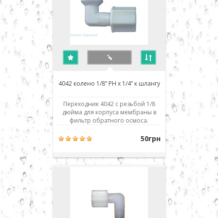
4042 колено 1/8” РН x 1/4” к шлангу
Переходник 4042 с резьбой 1/8
дюйма для корпуса мембраны в
фильтр обратного осмоса.
Изделие совместимо и
взаимозаменяемо со всеми
50грн
аналогичными деталями и
фильтрами обратного осмоса
любых производителей: Aquafilter,
Atoll, Filter1, TGI, Raifil, Zepter,
Crystal, H2O systems, Aqualine,
Installi..