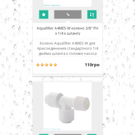
Aquafilter A4ME5-W колено 3/8" PН
х 1/4 к шлангу
Колено Aquafilter A4ME5-W для
присоединения стандартного 1/4
дюйма шланга к головке насоса
(помпы) обратного осмоса.
Изделие совместимо и
110грн
взаимозаменяемо со всеми
аналогичными деталями и
фильтрами обратного осмоса
любых производителей: Aquafilter,
Atoll, Filter1, TGI, Raifil, Zepter, Cr..