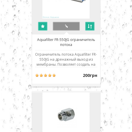
Aquafilter FR-550JG ограничитель
потока
Ограничитель потока Aquafilter FR-
550JG на дренажный выход из
мембраны. Позволяет создать на
мембране необходимое
давление, в то же время
200грн
обеспечивая необходимую
промывку мембраны во время
работы системы. Предназначен
для систем, укомплектованных
100g мембраной. При
неисправности система и..