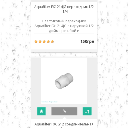
Aquafilter FX1214JG переходник 1/2
- 1/4
Пластиковый переходник
Aquafilter FX1214JG с наружной 1/2
дюйма резьбой и
присоединением JG 1/4 дюйма.
Резьбы конусные, что
150грн
обеспечивает упрощенное
уплотнение при сборке. Для
уплотнения соединений
использовать только тефлоновую
ленту (фум лента). Во избежание
поломок и деформаций не
следуе..
Aquafilter FXCG12 соединительная