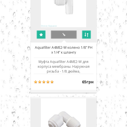
Aquafilter A4ME2-W колено 1/8” РН
x 1/4” к шлангу
Муфта Aquafilter A4ME2-W для
корпуса мембраны. Наружная
резьба - 1/8 дюйма,
присоединение к шлангу - 1/4" JG.
Использовано современное
65грн
соединение типа John Guest (JG) -
быстрый монтаж/демонтаж
соединения. Для присоединения
шланга его нужно просто до
упора вставить в посадочное мест..