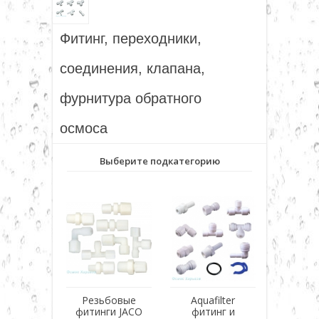
фурнитура
▼
Фитинг, переходники,
▼
соединения, клапана,
фурнитура обратного
▼
осмоса
▼
Выберите подкатегорию
▼
▼
Резьбовые
Aquafilter
фитинги JACO
фитинг и