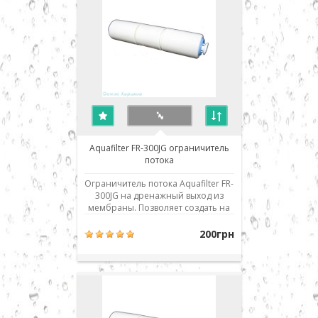
и фильтрами обратного осмоса
лю..
Aquafilter FR-300JG ограничитель
потока
Ограничитель потока Aquafilter FR-
300JG на дренажный выход из
мембраны. Позволяет создать на
мембране необходимое
давление, в то же время
200грн
обеспечивая необходимую
промывку мембраны во время
работы системы. Предназначен
для систем, укомплектованных 50g
мембраной. При неисправности
система ил..