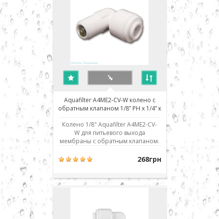
место. Для..
Aquafilter A4ME2-CV-W колено с
обратным клапаном 1/8” РН x 1/4” к
шлангу
Колено 1/8" Aquafilter A4ME2-CV-
W для питьевого выхода
мембраны с обратным клапаном.
Использовано современное
соединение типа John Guest (JG) -
268грн
быстрый монтаж/демонтаж
соединения. Для присоединения
шланга его нужно просто до
упора вставить в посадочное
место. Для демонтажа необходи..