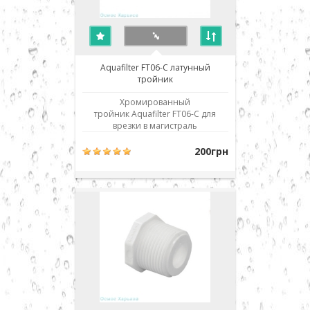
Aquafilter FT06-C латунный
тройник
Хромированный
тройник Aquafilter FT06-C для
врезки в магистраль
водоснабжения. Наружный
диаметр резьбы 1/2 дюйма,
200грн
внутренний диаметр резьбы 1/2
дюйма под торцевое уплотнение
(резиновое фигурное кольцо в
комплекте), боковое отверстие с
внутренней резьбой 1/4 дюйма
для подключения фи..