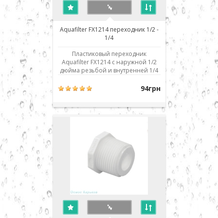
Aquafilter FX1214 переходник 1/2 -
1/4
Пластиковый переходник
Aquafilter FX1214 с наружной 1/2
дюйма резьбой и внутренней 1/4
дюйма. Резьбы конусные, что
обеспечивает упрощенное
94грн
уплотнение при сборке. Для
уплотнения соединений
использовать только тефлоновую
ленту (фум лента). Во избежание
поломок и деформаций не следует
приклад..