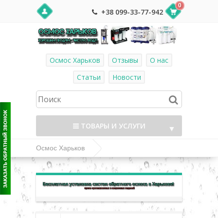
0
+38 099-33-77-942
Осмос Харьков
Отзывы
О нас
Статьи
Новости
ТОВАРЫ И УСЛУГИ
▼
Осмос Харьков
Комплектующие и фитинг к системам
▼
обратного осмоса
▼
Фитинг, переходники, соединения, клапана,