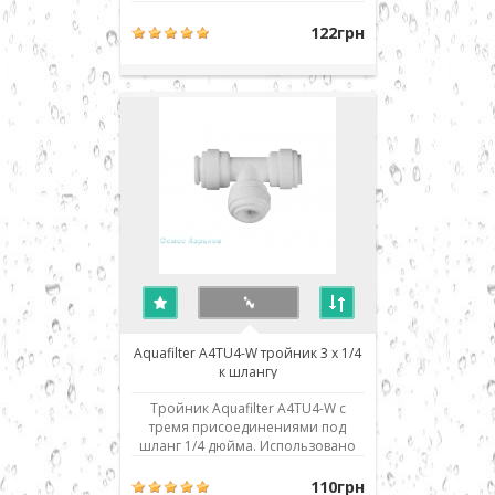
дюйма, один вкладыш 1/4 дюйма.
Использовано современное
122грн
соединение типа John Guest (JG) -
быстрый монтаж/демонтаж
соединения. Для присоединения
шланга его нужно просто до
упора вставить в посадочное
место. Для демонтажа ..
Aquafilter A4TU4-W тройник 3 x 1/4
к шлангу
Тройник Aquafilter A4TU4-W с
тремя присоединениями под
шланг 1/4 дюйма. Использовано
современное соединение типа
John Guest (JG) - быстрый монтаж/
110грн