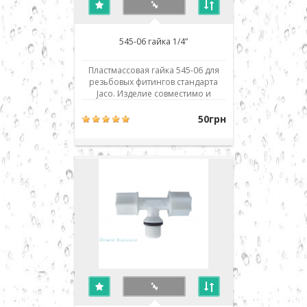
545-06 гайка 1/4”
Пластмассовая гайка 545-06 для
резьбовых фитингов стандарта
Jaco. Изделие совместимо и
взаимозаменяемо со всеми
аналогичными деталями и
50грн
фильтрами обратного осмоса
любых производителей: Aquafilter,
Atoll, Filter1, TGI, Raifil, Zepter,
Crystal, H2O systems, Aqualine,
Installine, Watermelon, Ак..