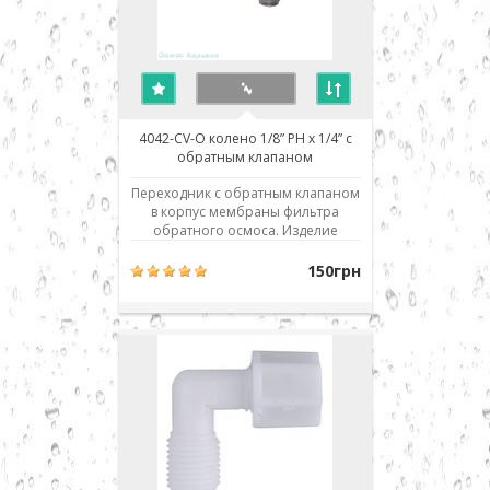
4042-CV-O колено 1/8” РН x 1/4” с
обратным клапаном
Переходник с обратным клапаном
в корпус мембраны фильтра
обратного осмоса. Изделие
совместимо и взаимозаменяемо
со всеми аналогичными деталями
150грн
и фильтрами обратного осмоса
любых производителей: Aquafilter,
Atoll, Filter1, TGI, Raifil, Zepter,
Crystal, H2O systems, Aqualine,
Installine, Watermelon..