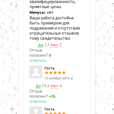
квалифицированность,
приятные цены
нет
Минусы:
Ваша работа достойна
быть примером для
подражания и отсутствие
отрицательных отзывов
тому свидетельство.
Да
2
Нет
2
/
Отзыв
полезен?
0
Ответить
Гость
#
15 октября 2016
Да
19
Нет
4
/
Отзыв
полезен?
+15
Ответить
Гость