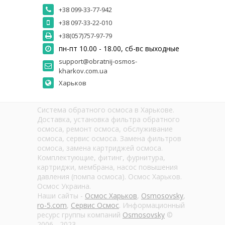
+38 099-33-77-942
+38 097-33-22-010
+38(057)757-97-79
пн-пт 10.00 - 18.00, сб-вс выходные
support@obratnij-osmos-
kharkov.com.ua
Харьков
Система обратного осмоса в Харькове.
Доставка, установка фильтра обратного
осмоса, ремонт осмоса, обслуживание
осмоса, сервис осмоса. Замена фильтров
осмоса, замена картриджей осмоса.
Комплектующие, фитинг, фурнитура,
картриджи, мембрана, насос повышения
давления (помпа осмоса). Осмос Харьков.
Осмос Украина.
Наши сайты -
Осмос Харьков
,
Osmosovsky
,
ro-5.com
,
Сервис Осмос
. Информационный
ресурс группы компаний
Osmosovsky
©
2006 - 2023