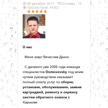
▼
08 декабря 2013
Отзывы :
10
Просмотров: 69302
▼
▼
О нас
▼
Меня зовут Вячеслав Дахно.
▼
С далекого уже 2006 года команда
специалистов
Osmosovsky
под моим
чутким руководством оказывает
▼
полный спектр услуг по
сборке,
установке, обслуживанию, замене
картриджей, ремонту и сервису
систем обратного осмоса
в
Харькове.