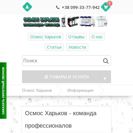
0
+38 099-33-77-942
Осмос Харьков
Отзывы
О нас
Статьи
Новости
ТОВАРЫ И УСЛУГИ
▼
Осмос Харьков
Информация
О нас
▼
Осмос Харьков - команда
▼
профессионалов