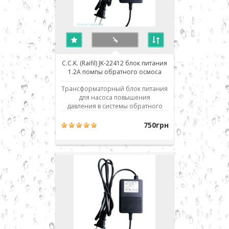
C.C.K. (Raifil) JK-22412 блок питания
1.2A помпы обратного осмоса
Трансформаторный блок питания
для насоса повышения
давления в системы обратного
осмоса. Входящее напряжение
сети 220 вольт, выходное -
750грн
постоянное напряжение 24
вольта. Мощность блока питания
при постоянной работе - до 1.2
ампера, что позволяет
использовать блок питания с
большинство..