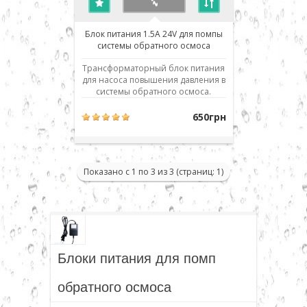
Блок питания 1.5A 24V для помпы
системы обратного осмоса
Трансформаторный блок питания
для насоса повышения давления в
системы обратного осмоса.
Входящее напряжение сети 220
вольт, выходное - постоянное
650грн
напряжение 24 вольта. Мощность
блока питания при постоянной
работе - до 1.5 ампера, что
позволяет использовать блок
Показано с 1 по 3 из 3 (страниц: 1)
питания с большинством
стандартных нас..
Блоки питания для помп
обратного осмоса