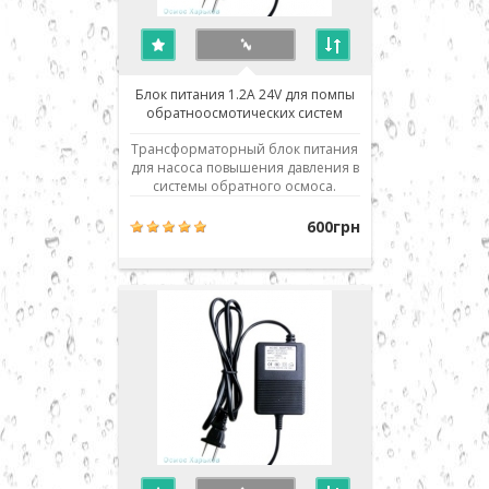
Блок питания 1.2A 24V для помпы
обратноосмотических систем
Трансформаторный блок питания
для насоса повышения давления в
системы обратного осмоса.
Входящее напряжение сети 220
вольт, выходное - постоянное
600грн
напряжение 24 вольта. Мощность
блока питания при постоянной
работе - до 1.2 ампера, что
позволяет использовать блок
питания с большинством
стандартных нас..