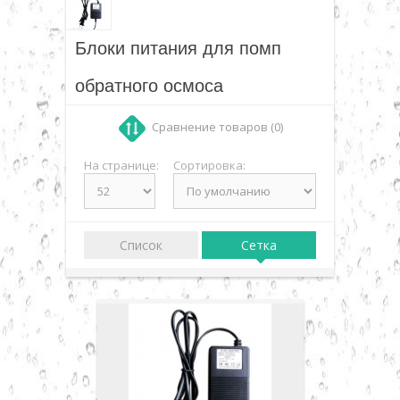
давления (diaphragm pump)
▼
Блоки питания для помп
▼
обратного осмоса
Сравнение товаров (0)
▼
На странице:
Сортировка:
▼
▼
Список
Сетка
▼