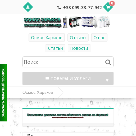
0
+38 099-33-77-942
Осмос Харьков
Отзывы
О нас
Статьи
Новости
ТОВАРЫ И УСЛУГИ
▼
Осмос Харьков
Насосы повышения давления (помпы для
▼
осмоса) и комплектующие
▼
Блоки питания для насосов повышения