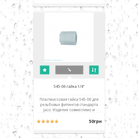
любых производителей: Aquafilter,
Atoll, Filter1, TGI, Raifil, Zepter,
Crystal, H2O systems, Aqualine,
Installine, Watermelon, Аквафор,
Барь..
545-06 гайка 1/4”
Пластмассовая гайка 545-06 для
резьбовых фитингов стандарта
Jaco. Изделие совместимо и
взаимозаменяемо со всеми
аналогичными деталями и
50грн
фильтрами обратного осмоса
любых производителей: Aquafilter,
Atoll, Filter1, TGI, Raifil, Zepter,