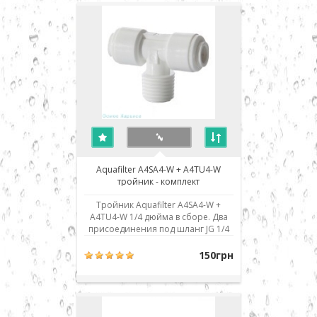
присоединения шланга его нужно
просто до упора вставить в
посадочное место. Для демо..
Aquafilter A4SA4-W + A4TU4-W
тройник - комплект
Тройник Aquafilter A4SA4-W +
A4TU4-W 1/4 дюйма в сборе. Два
присоединения под шланг JG 1/4
дюйма, одна наружная резьба 1/4
дюйма. Использовано
150грн
современное соединение типа
John Guest (JG) - быстрый монтаж/
демонтаж соединения. Для
присоединения шланга его нужно
просто до упора вставить в посад..