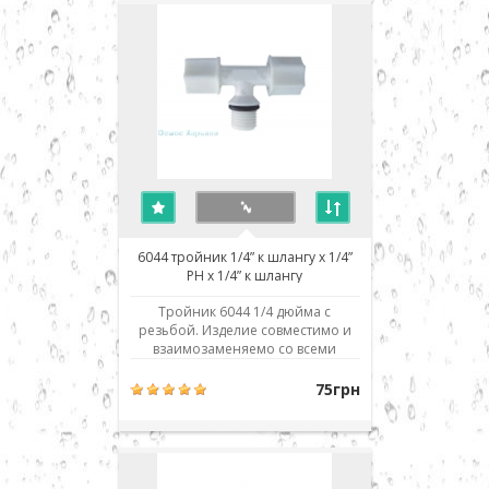
Crystal, H2O systems, Aqualine,
Installine, Watermelon, Ак..
6044 тройник 1/4” к шлангу x 1/4”
РН x 1/4” к шлангу
Тройник 6044 1/4 дюйма с
резьбой. Изделие совместимо и
взаимозаменяемо со всеми
аналогичными деталями и
фильтрами обратного осмоса
75грн
любых производителей: Aquafilter,
Atoll, Filter1, TGI, Raifil, Zepter,
Crystal, H2O systems, Aqualine,
Installine, Watermelon, Аквафор,
Барьер, Гейзер, Экософт, ..