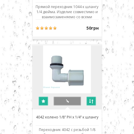
Прямой переходник 1044 к шлангу
1/4 дюйма. Изделие совместимо и
взаимозаменяемо со всеми
аналогичными деталями и
фильтрами обратного осмоса
50грн
любых производителей: Aquafilter,
Atoll, Filter1, TGI, Raifil, Zepter,
Crystal, H2O systems, Aqualine,
Installine, Watermelon, Аквафор,
Барьер, Гейзер, ..
4042 колено 1/8” РН x 1/4” к шлангу
Переходник 4042 с резьбой 1/8