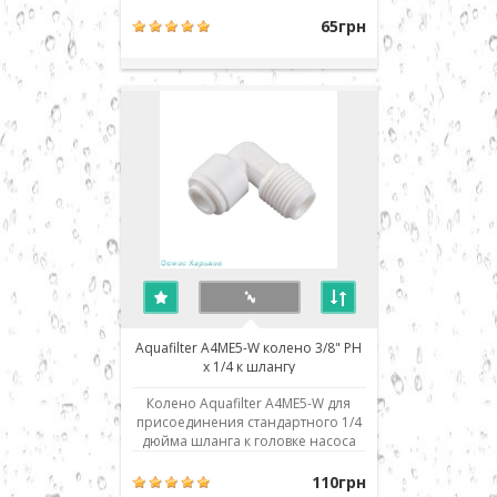
присоединение к шлангу - 1/4" JG.
Использовано современное
65грн
соединение типа John Guest (JG) -
быстрый монтаж/демонтаж
соединения. Для присоединения
шланга его нужно просто до
упора вставить в посадочное
место..
Aquafilter A4ME5-W колено 3/8" PН
х 1/4 к шлангу
Колено Aquafilter A4ME5-W для
присоединения стандартного 1/4
дюйма шланга к головке насоса
(помпы) обратного осмоса.
Изделие совместимо и
110грн