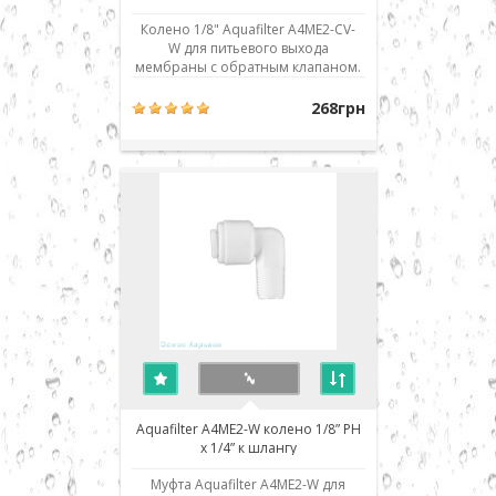
шлангу
Колено 1/8" Aquafilter A4ME2-CV-
W для питьевого выхода
мембраны с обратным клапаном.
Использовано современное
соединение типа John Guest (JG) -
268грн
быстрый монтаж/демонтаж
соединения. Для присоединения
шланга его нужно просто до
упора вставить в посадочное
место. Для демонтажа необходи..
Aquafilter A4ME2-W колено 1/8” РН
x 1/4” к шлангу
Муфта Aquafilter A4ME2-W для