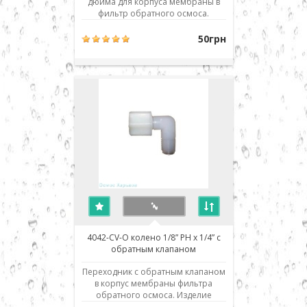
дюйма для корпуса мембраны в
фильтр обратного осмоса.
Изделие совместимо и
взаимозаменяемо со всеми
50грн
аналогичными деталями и
фильтрами обратного осмоса
любых производителей: Aquafilter,
Atoll, Filter1, TGI, Raifil, Zepter,
Crystal, H2O systems, Aqualine,
Installi..
4042-CV-O колено 1/8” РН x 1/4” с
обратным клапаном
Переходник с обратным клапаном
в корпус мембраны фильтра
обратного осмоса. Изделие
совместимо и взаимозаменяемо