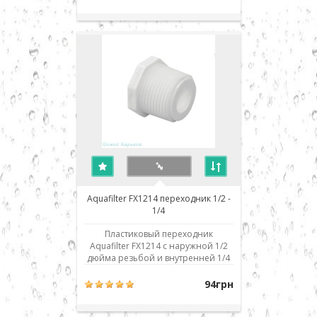
внутренний диаметр резьбы 1/2
дюйма под торцевое уплотнение
(резиновое фигурное кольцо в
комплекте), боковое отверстие с
внутренней резьбой 1/4 дюйма
для подключения фи..
Aquafilter FX1214 переходник 1/2 -
1/4
Пластиковый переходник
Aquafilter FX1214 с наружной 1/2
дюйма резьбой и внутренней 1/4
дюйма. Резьбы конусные, что
обеспечивает упрощенное
94грн
уплотнение при сборке. Для
уплотнения соединений