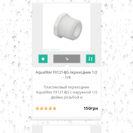
использовать только тефлоновую
ленту (фум лента). Во избежание
поломок и деформаций не следует
приклад..
Aquafilter FX1214JG переходник 1/2
- 1/4
Пластиковый переходник
Aquafilter FX1214JG с наружной 1/2
дюйма резьбой и
присоединением JG 1/4 дюйма.
Резьбы конусные, что
150грн
обеспечивает упрощенное
уплотнение при сборке. Для
уплотнения соединений
использовать только тефлоновую
ленту (фум лента). Во избежание