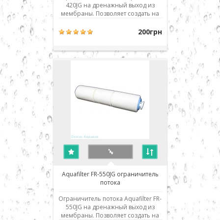
420JG на дренажный выход из
мембраны. Позволяет создать на
мембране необходимое
давление, в то же время
200грн
обеспечивая необходимую
промывку мембраны во время
работы системы. Предназначен
для систем, укомплектованных 75g
мембраной. При неисправности
система ил..
Aquafilter FR-550JG ограничитель
потока
Ограничитель потока Aquafilter FR-
550JG на дренажный выход из
мембраны. Позволяет создать на