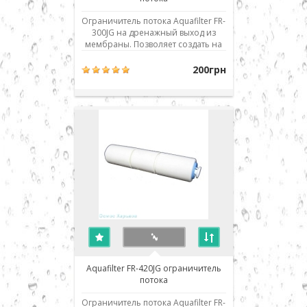
Ограничитель потока Aquafilter FR-
300JG на дренажный выход из
мембраны. Позволяет создать на
мембране необходимое
давление, в то же время
200грн
обеспечивая необходимую
промывку мембраны во время
работы системы. Предназначен
для систем, укомплектованных 50g
мембраной. При неисправности
система ил..
Aquafilter FR-420JG ограничитель
потока
Ограничитель потока Aquafilter FR-