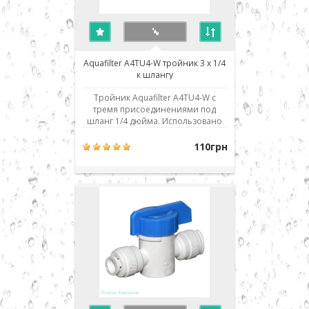
Aquafilter A4TU4-W тройник 3 x 1/4
к шлангу
Тройник Aquafilter A4TU4-W с
тремя присоединениями под
шланг 1/4 дюйма. Использовано
современное соединение типа
John Guest (JG) - быстрый монтаж/
110грн
демонтаж соединения. Для
присоединения шланга его нужно
просто до упора вставить в
посадочное место. Для демонтажа
необходимо, удерживая
фиксирующ..