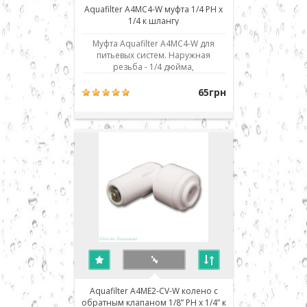
Aquafilter A4MC4-W муфта 1/4 РН x
1/4 к шлангу
Муфта Aquafilter A4MC4-W для
питьевых систем. Наружная
резьба - 1/4 дюйма,
присоединение к шлангу - 1/4" JG.
Использовано современное
65грн
соединение типа John Guest (JG) -
быстрый монтаж/демонтаж
соединения. Для присоединения
шланга его нужно просто до
упора вставить в посадочное
место. Для..
Aquafilter A4ME2-CV-W колено с
обратным клапаном 1/8” РН x 1/4” к