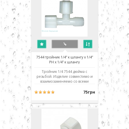
7544 тройник 1/4” к шлангу x 1/4”
РН x 1/4” к шлангу
Тройник 1/4 7544 дюйма с
резьбой. Изделие совместимо и
взаимозаменяемо со всеми
аналогичными деталями и
фильтрами обратного осмоса
75грн
любых производителей: Aquafilter,
Atoll, Filter1, TGI, Raifil, Zepter,
Crystal, H2O systems, Aqualine,
Installine, Watermelon, Аквафор,
Барьер, Гейзер, Экософт, ..