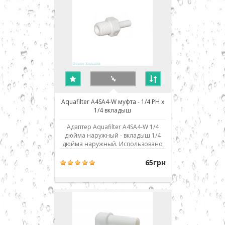
Aquafilter A4SA4-W муфта - 1/4 РН x
1/4 вкладыш
Адаптер Aquafilter A4SA4-W 1/4
дюйма наружный - вкладыш 1/4
дюйма наружный. Использовано
современное соединение типа
John Guest (JG) - быстрый монтаж/
65грн
демонтаж соединения. Для
присоединения шланга его нужно
просто до упора вставить в
посадочное место. Для демонтажа
необходимо, удерживая фикси..