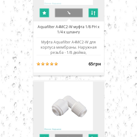
Aquafilter A4MC2-W муфта 1/8 РН x
1/4 к шлангу
Муфта Aquafilter A4MC2-W для
корпуса мембраны. Наружная
резьба - 1/8 дюйма,
присоединение к шлангу - 1/4" JG.
Использовано современное
65грн
соединение типа John Guest (JG) -
быстрый монтаж/демонтаж
соединения. Для присоединения
шланга его нужно просто до
упора вставить в посадочное
место. Дл..