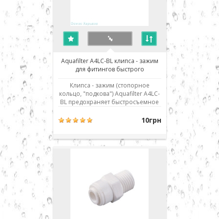
Aquafilter A4LC-BL клипса - зажим
для фитингов быстрого
соединения 1/4
Клипса - зажим (стопорное
кольцо, "подкова") Aquafilter A4LC-
BL предохраняет быстросъемное
соединение типа JG от
самопроизвольного размыкания,
10грн
фиксируя закрытое положение
замка. Используется в
современных соединениях типа
John Guest (JG) - быстрый монтаж/
демонтаж соединения. Для пр..