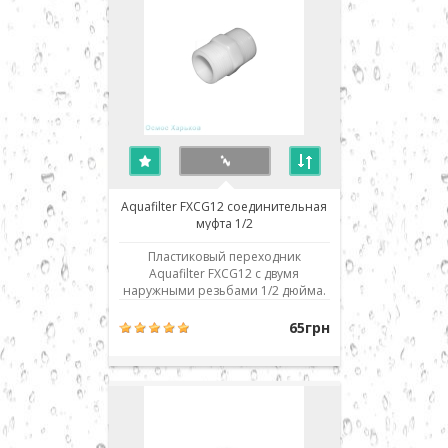
поломок и деформаций не
следуе..
Aquafilter FXCG12 соединительная
муфта 1/2
Пластиковый переходник
Aquafilter FXCG12 с двумя
наружными резьбами 1/2 дюйма.
Резьбы конусные, что
обеспечивает упрощенное
65грн
уплотнение при сборке. Для
уплотнения соединений
использовать только тефлоновую
ленту (фум лента). Во избежание
поломок и деформаций не следует
прикладывать чрезмерны..