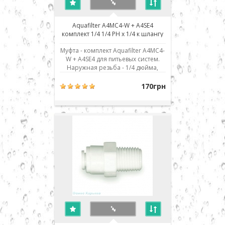
Aquafilter A4MC4-W + A4SE4
комплект 1/4 1/4 РН x 1/4 к шлангу
Муфта - комплект Aquafilter A4MC4-
W + A4SE4 для питьевых систем.
Наружная резьба - 1/4 дюйма,
присоединение к шлангу - 1/4" JG.
Использовано современное
170грн
соединение типа John Guest (JG) -
быстрый монтаж/демонтаж
соединения. Для присоединения
шланга его нужно просто до
упора вставить в по..