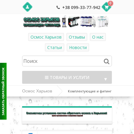
0
+38 099-33-77-942
Осмос Харьков
Отзывы
О нас
Статьи
Новости
ТОВАРЫ И УСЛУГИ
▼
Осмос Харьков
Комплектующие и фитинг
к системам обратного осмоса
▼
▼