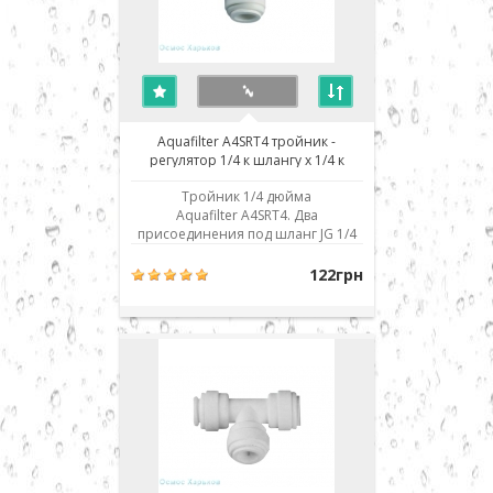
Aquafilter A4SRT4 тройник -
регулятор 1/4 к шлангу x 1/4 к
шлангу х 1/4 вкладыш
Тройник 1/4 дюйма
Aquafilter A4SRT4. Два
присоединения под шланг JG 1/4
дюйма, один вкладыш 1/4 дюйма.
Использовано современное
122грн
соединение типа John Guest (JG) -
быстрый монтаж/демонтаж
соединения. Для присоединения
шланга его нужно просто до
упора вставить в посадочное
место. Для демонтажа ..