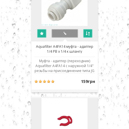
Aquafilter A4FA14 муфта - адаптер
1/4 РВ х 1/4 к шлангу
Муфта - адаптер (переходник)
Aquafilter A4FA14 с наружной 1/4"
резьбы на присоединение типа JG
к шлангу 1/4". Имеет внутреннюю
резьбу 1/4" и присоединение 1/4"
159грн
JG. Использовано современное
соединение типа John Guest (JG) -
быстрый монтаж/демонтаж
соединения. Для присоедин..