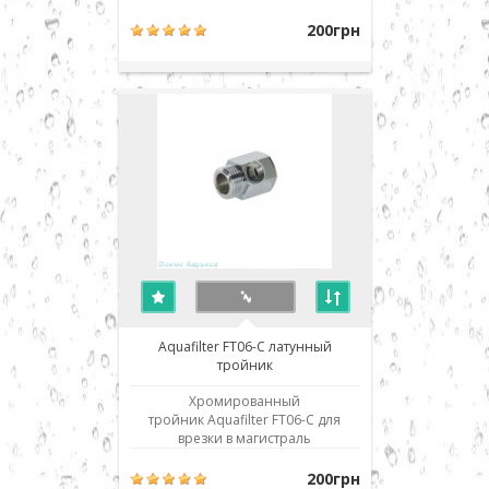
мембране необходимое
давление, в то же время
200грн
обеспечивая необходимую
промывку мембраны во время
работы системы. Предназначен
для систем, укомплектованных
100g мембраной. При
неисправности система и..
Aquafilter FT06-C латунный
тройник
Хромированный
тройник Aquafilter FT06-C для
врезки в магистраль
водоснабжения. Наружный
диаметр резьбы 1/2 дюйма,
200грн