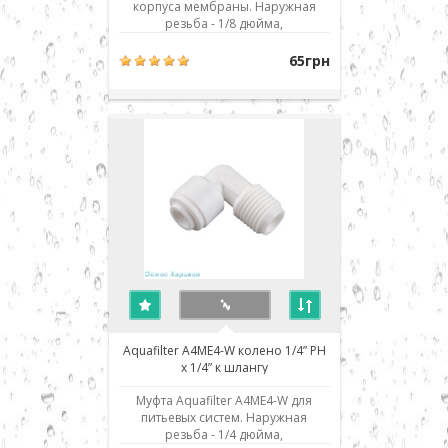
корпуса мембраны. Наружная
резьба - 1/8 дюйма,
присоединение к шлангу - 1/4" JG.
Использовано современное
65грн
соединение типа John Guest (JG) -
быстрый монтаж/демонтаж
соединения. Для присоединения
шланга его нужно просто до
упора вставить в посадочное мест..
Aquafilter A4ME4-W колено 1/4” РН
x 1/4” к шлангу
Муфта Aquafilter A4ME4-W для
питьевых систем. Наружная
резьба - 1/4 дюйма,