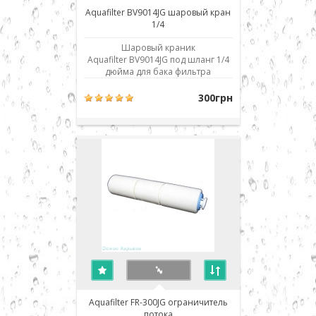
Aquafilter BV9014JG шаровый кран
1/4
Шаровый краник
Aquafilter BV9014JG под шланг 1/4
дюйма для бака фильтра
обратного осмоса. Использовано
современное соединение типа
300грн
John Guest (JG) - быстрый монтаж/
демонтаж соединения. Изделие
совместимо и взаимозаменяемо
со всеми аналогичными деталями
и фильтрами обратного осмоса
лю..
Aquafilter FR-300JG ограничитель
потока