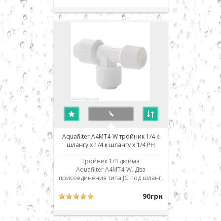
взаимозаменяемо со всеми
аналогичными деталями и
фильтрами обратного осмоса
любых производителей: Aquafilter,
Atoll, Filter1, TGI, Raifil, Zepter, Cr..
Aquafilter A4MT4-W тройник 1/4 к
шлангу х 1/4 к шлангу х 1/4 РН
Тройник 1/4 дюйма
Aquafilter A4MT4-W. Два
присоединения типа JG под шланг,
одно - наружная резьба 1/4
дюйма. Использовано
90грн
современное соединение типа
John Guest (JG) - быстрый монтаж/
демонтаж соединения. Для