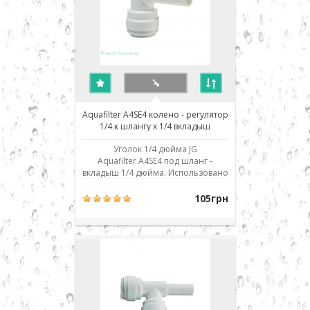
Aquafilter A4SE4 колено - регулятор
1/4 к шлангу х 1/4 вкладыш
Уголок 1/4 дюйма JG
Aquafilter A4SE4 под шланг -
вкладыш 1/4 дюйма. Использовано
современное соединение типа
John Guest (JG) - быстрый монтаж/
105грн
демонтаж соединения. Для
присоединения шланга его нужно
просто до упора вставить в
посадочное место. Для демонтажа
необходимо, удерживая
фиксирую..