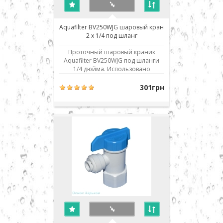
Aquafilter BV250WJG шаровый кран
2 x 1/4 под шланг
Проточный шаровый краник
Aquafilter BV250WJG под шланги
1/4 дюйма. Использовано
современное соединение типа
John Guest (JG) - быстрый монтаж/
301грн
демонтаж соединения. Для
присоединения шланга его нужно
просто до упора вставить в
посадочное место. Для демонтажа
необходимо, удерживая
фиксирующ..