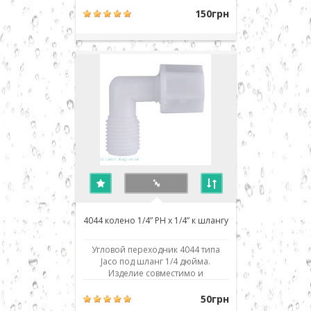
со всеми аналогичными деталями
150грн
и фильтрами обратного осмоса
любых производителей: Aquafilter,
Atoll, Filter1, TGI, Raifil, Zepter,
Crystal, H2O systems, Aqualine,
Installine, Watermelon..
4044 колено 1/4” РН x 1/4” к шлангу
Угловой переходник 4044 типа
Jaco под шланг 1/4 дюйма.
Изделие совместимо и
взаимозаменяемо со всеми
аналогичными деталями и
50грн
фильтрами обратного осмоса