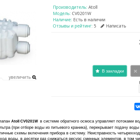
Производитель:
Atoll
Модель:
CV0201W
Наличие:
Есть в наличии
Отзывы и рейтинг:
5
Написать
В закладки
увеличить
лапан
в системе обратного осмоса управляет потоками во
Atoll CV0201W
льтра (при отборе воды из питьевого краника), перекрывает подачу воды
ичные схемы включения прибора в систему. Неисправность четырехход
ход воды, в десятки раз снижаться ресурс сменных элементов, в том ч