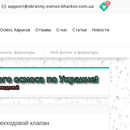
0
support@obratnij-osmos-kharkov.com.ua
Осмос Харьков
Отзывы
О нас
Статьи
Новости
лапана, фурнитура
Atoll фитинг и фурнитура
рехходовой клапан