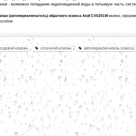
ное - возможно попадание недоочищенной воды в питьевую часть сист
апан (автопереключатель) обратного осмоса
Atoll CV0201W
можно, оформив
пособом
.
,
,
ходовой клапан
отсечной клапан
автопереключатель осмоса