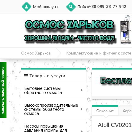
+38 099-33-77-942
Мой аккаунт
Поиск
Осмос Харьков
Комплектующие и фитинг к сист
Atoll CV0201W отсечной клапан
Товары и услуги
Бытовые системы
обратного осмоса
Высокопроизводительные
системы обратного
Описание
Хара
осмоса
Atoll CV020
Насосы повышения
давления (помпы для