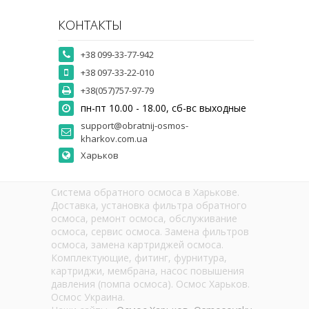
КОНТАКТЫ
+38 099-33-77-942
+38 097-33-22-010
+38(057)757-97-79
пн-пт 10.00 - 18.00, сб-вс выходные
support@obratnij-osmos-
kharkov.com.ua
Харьков
Система обратного осмоса в Харькове.
Доставка, установка фильтра обратного
осмоса, ремонт осмоса, обслуживание
осмоса, сервис осмоса. Замена фильтров
осмоса, замена картриджей осмоса.
Комплектующие, фитинг, фурнитура,
картриджи, мембрана, насос повышения
давления (помпа осмоса). Осмос Харьков.
Осмос Украина.