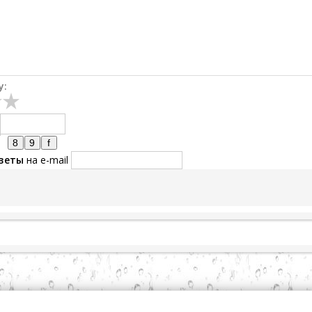
у:
веты
на e-mail