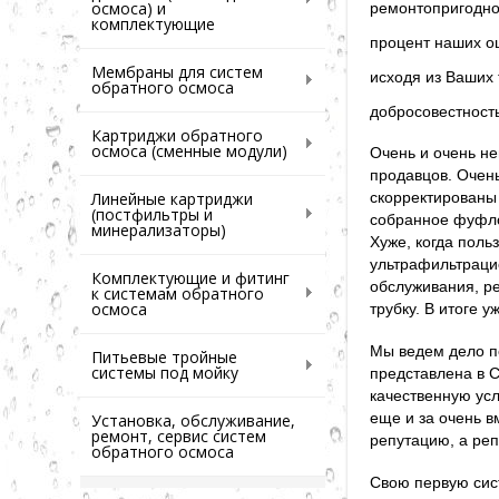
осмоса) и
ремонтопригоднос
комплектующие
процент наших ош
Мембраны для систем
исходя из Ваших 
обратного осмоса
добросовестность
Картриджи обратного
осмоса (сменные модули)
Очень и очень н
продавцов. Очень
Линейные картриджи
скорректированы 
(постфильтры и
собранное фуфло 
минерализаторы)
Хуже, когда поль
ультрафильтрацие
Комплектующие и фитинг
обслуживания, ре
к системам обратного
осмоса
трубку. В итоге 
Мы ведем дело п
Питьевые тройные
системы под мойку
представлена в С
качественную ус
еще и за очень в
Установка, обслуживание,
ремонт, сервис систем
репутацию, а реп
обратного осмоса
Свою первую сист