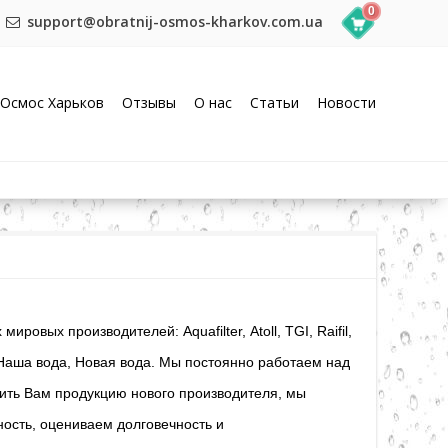
0
support@obratnij-osmos-kharkov.com.ua
Осмос Харьков
Отзывы
О нас
Статьи
Новости
овых производителей: Aquafilter, Atoll, TGI, Raifil,
фт, Наша вода, Новая вода. Мы постоянно работаем над
ить Вам продукцию нового производителя, мы
ость, оцениваем долговечность и