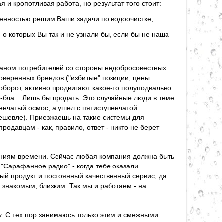
 и кропотливая работа, но результат того стоит:
еренностью решим Ваши задачи по водоочистке,
о которых Вы так и не узнали бы, если бы не наша
маном потребителей со стороны недобросовестных
оверенных брендов ("избитые" позиции, цены
оборот, активно продвигают какое-то полуподвально
-бла... Лишь бы продать. Это случайные люди в теме.
енчатый осмос, а ушел с пятиступенчатой
 дешевле). Приезжаешь на такие системы для
одавцам - как, правило, ответ - никто не берет
еяниям времени. Сейчас любая компания должна быть
"Сарафанное радио" - когда тебе оказали
й продукт и постоянный качественный сервис, да
 знакомым, близким. Так мы и работаем - на
у. С тех пор занимаюсь только этим и смежными