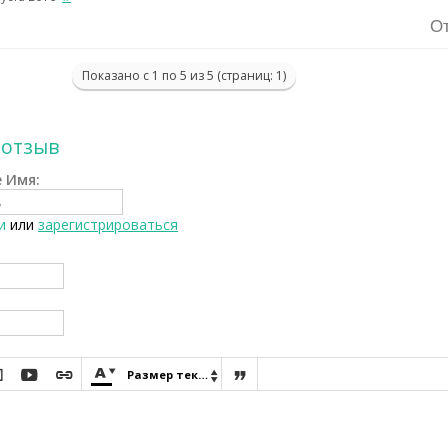
О
Показано с 1 по 5 из 5 (страниц: 1)
 отзыв
 Имя:
и
или
зарегистрироваться






Размер текста
