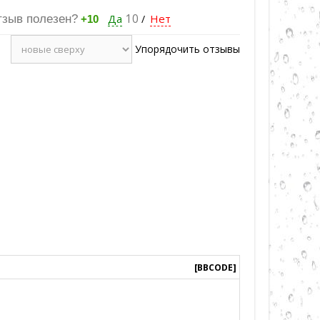
Да
10
Нет
тзыв полезен?
/
+10
Упорядочить отзывы
[BBCODE]