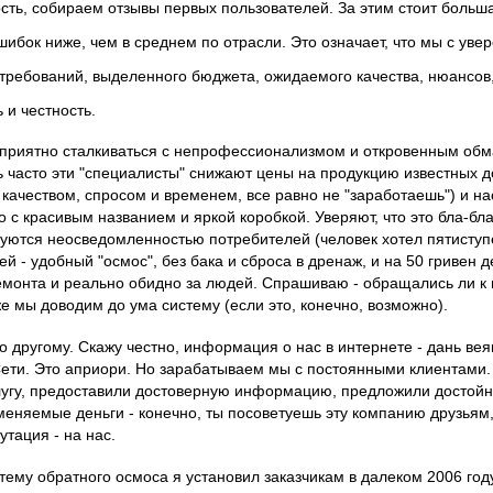
ть, собираем отзывы первых пользователей. За этим стоит большая
ибок ниже, чем в среднем по отрасли. Это означает, что мы с ув
требований, выделенного бюджета, ожидаемого качества, нюансов, 
 и честность.
еприятно сталкиваться с непрофессионализмом и откровенным об
 часто эти "специалисты" снижают цены на продукцию известных д
качеством, спросом и временем, все равно не "заработаешь") и на
с красивым названием и яркой коробкой. Уверяют, что это бла-бла
зуются неосведомленностью потребителей (человек хотел пятиступ
й - удобный "осмос", без бака и сброса в дренаж, и на 50 гривен
монта и реально обидно за людей. Спрашиваю - обращались ли к пр
уже мы доводим до ума систему (если это, конечно, возможно).
о другому. Скажу честно, информация о нас в интернете - дань в
ети. Это априори. Но зарабатываем мы с постоянными клиентами. 
лугу, предоставили достоверную информацию, предложили достойны
меняемые деньги - конечно, ты посоветуешь эту компанию друзьям,
утация - на нас.
ему обратного осмоса я установил заказчикам в далеком 2006 год