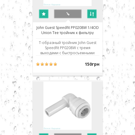
John Guest Speedfit PP0208W 1/4OD
Union Tee тройник к фильтру
обратного осмоса
Т-образный тройник John Guest
Speedfit PP0208W с тремя
выходами с быстросъемными
присоединениями (speedfit) 1/4
дюйма под шланг. Использовано
150грн
современное соединение типа
John Guest (JG) - быстрый монтаж/
демонтаж соединения. Для
присоединения шланга его нужно
просто до упора вставить в
посадочное ..