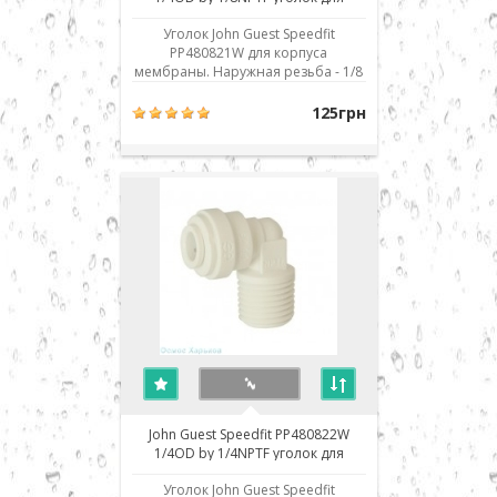
корпуса мембраны
Уголок John Guest Speedfit
PP480821W для корпуса
мембраны. Наружная резьба - 1/8
дюйма, присоединение к шлангу -
1/4" JG. Использовано
125грн
современное соединение типа
John Guest (JG) - быстрый монтаж/
демонтаж соединения. Для
присоединения шланга его нужно
просто до упора вставить в
посадочное ме..
John Guest Speedfit PP480822W
1/4OD by 1/4NPTF уголок для
фильтра обратного осмоса
Уголок John Guest Speedfit