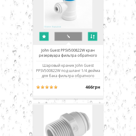
John Guest PPSV500822W кран
резервуара фильтра обратного
осмоса
Шаровый краник John Guest
PPSV500822W под шланг 1/4 дюйма
для бака фильтра обратного
осмоса. Использовано
современное соединение типа
466грн
John Guest (JG) - быстрый монтаж/
демонтаж соединения. John Guest -
известнейший и, несомненно,
лучший в мире производитель
комплектующих для систем
обратного ос..