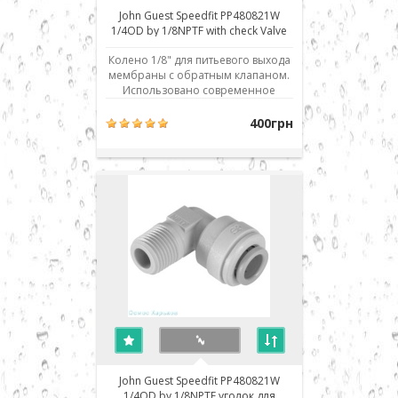
John Guest Speedfit PP480821W
1/4OD by 1/8NPTF with check Valve
Колено 1/8" для питьевого выхода
мембраны с обратным клапаном.
Использовано современное
соединение типа John Guest (JG) -
быстрый монтаж/демонтаж
400грн
соединения. Для присоединения
шланга его нужно просто до
упора вставить в посадочное
место. Для демонтажа
необходимо, удерживая
фиксирующую цангу ..
John Guest Speedfit PP480821W
1/4OD by 1/8NPTF уголок для