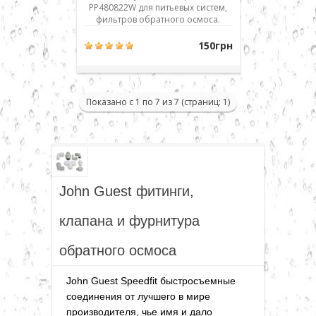
PP480822W для питьевых систем,
фильтров обратного осмоса.
Наружная резьба - 1/4 дюйма,
присоединение к шлангу - 1/4" JG.
150грн
Использовано современное
соединение типа John Guest (JG) -
быстрый монтаж/демонтаж
соединения. Для присоединения
Показано с 1 по 7 из 7 (страниц: 1)
шланга его нужно просто до упор..
John Guest фитинги,
клапана и фурнитура
обратного осмоса
John Guest Speedfit быстросъемные
соединения от лучшего в мире
производителя, чье имя и дало