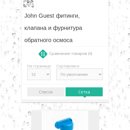
Фитинг, переходники, соединения, клапана,
▼
фурнитура
John Guest фитинги,
John Guest фитинг и фурнитура
▼
клапана и фурнитура
обратного осмоса
▼
Сравнение товаров (0)
▼
На странице:
Сортировка:
▼
Список
Сетка
▼