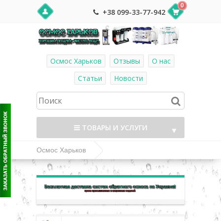
0
+38 099-33-77-942
Осмос Харьков
Отзывы
О нас
Статьи
Новости
ТОВАРЫ И УСЛУГИ
▼
Осмос Харьков
Комплектующие и фитинг к системам
▼
обратного осмоса
▼