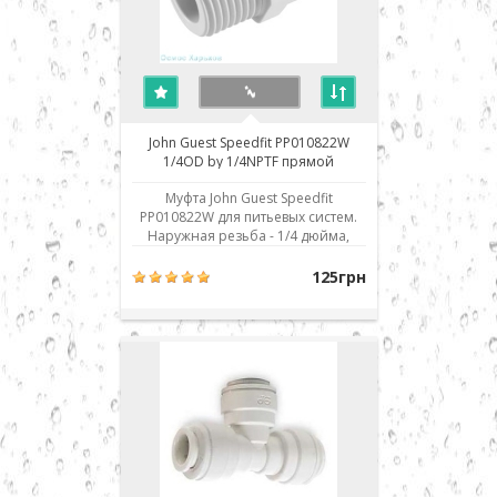
John Guest Speedfit PP010822W
1/4OD by 1/4NPTF прямой
переходник к фильтру обратного
Муфта John Guest Speedfit
осмоса
PP010822W для питьевых систем.
Наружная резьба - 1/4 дюйма,
присоединение к шлангу - 1/4" JG.
Использовано современное
125грн
соединение типа John Guest (JG) -
быстрый монтаж/демонтаж
соединения. Для присоединения
шланга его нужно просто до
упора вставить в посадочное мест..