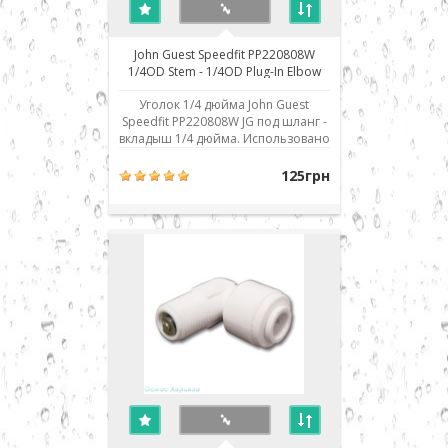
John Guest Speedfit PP220808W
1/4OD Stem - 1/4OD Plug-In Elbow
переходник угловой
Уголок 1/4 дюйма John Guest
Speedfit PP220808W JG под шланг -
вкладыш 1/4 дюйма. Использовано
современное соединение типа
John Guest (JG) - быстрый монтаж/
125грн
демонтаж соединения. Для
присоединения шланга его нужно
просто до упора вставить в
посадочное место. Для демонтажа
необходимо, удерживая фикси..