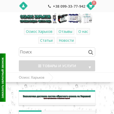
0
+38 099-33-77-942
Осмос Харьков
Отзывы
О нас
Статьи
Новости
ТОВАРЫ И УСЛУГИ
▼
Осмос Харьков
Комплектующие и фитинг к системам
▼
обратного осмоса
▼