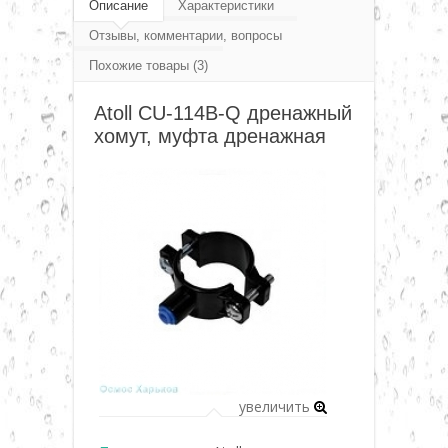
Фитинг, переходники, соединения, клапана,
Описание
Характеристики
▼
Отзывы, комментарии, вопросы
фурнитура
Похожие товары (3)
Atoll фитинг и фурнитура
Atoll
▼
Atoll CU-114B-Q дренажный
CU-114B-Q дренажный хомут
хомут, муфта дренажная
▼
▼
▼
▼
увеличить