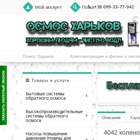
+38 099-33-77-942
Мой аккаунт
Поиск
Осмос Харьков
Комплектующие и фитинг к сист
4042 колено 1/8” РН x 1/4” к шлангу
Товары и услуги
Бытовые системы
обратного осмоса
Высокопроизводительные
системы обратного
Описание
Хара
осмоса
4042 колено
Насосы повышения
давления (помпы для