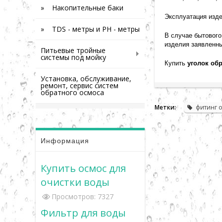
» Накопительные баки
Эксплуатация изде
» TDS - метры и PH - метры
В случае бытового
изделия заявленн
Питьевые тройные
системы под мойку
Купить
уголок обр
Установка, обслуживание,
ремонт, сервис систем
обратного осмоса
Метки:
фитинг 
Информация
Купить осмос для
очистки воды
Просмотров: 7327
Фильтр для воды