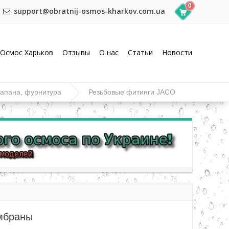
0
support@obratnij-osmos-kharkov.com.ua
Осмос Харьков
Отзывы
О нас
Статьи
Новости
лапана, фурнитура
Резьбовые фитинги JACO
ембраны