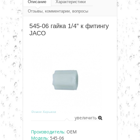
Фитинг, переходники, соединения, клапана,
Описание
Характеристики
▼
Отзывы, комментарии, вопросы
фурнитура
Резьбовые фитинги JACO
545-
545-06 гайка 1/4” к фитингу
▼
JACO
06 гайка 1/4”
▼
▼
▼
▼
увеличить
Производитель:
OEM
Модель:
545-06