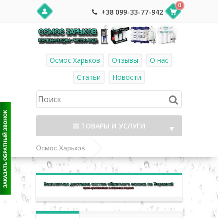
0
+38 099-33-77-942
Осмос Харьков
Отзывы
О нас
Статьи
Новости
ТОВАРЫ И УСЛУГИ
▼
Осмос Харьков
Комплектующие и фитинг к системам
▼
обратного осмоса
▼