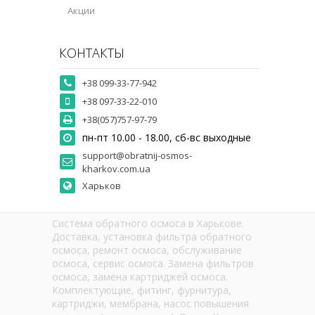
Акции
КОНТАКТЫ
+38 099-33-77-942
+38 097-33-22-010
+38(057)757-97-79
пн-пт 10.00 - 18.00, сб-вс выходные
support@obratnij-osmos-
kharkov.com.ua
Харьков
Система обратного осмоса в Харькове.
Доставка, установка фильтра обратного
осмоса, ремонт осмоса, обслуживание
осмоса, сервис осмоса. Замена фильтров
осмоса, замена картриджей осмоса.
Комплектующие, фитинг, фурнитура,
картриджи, мембрана, насос повышения