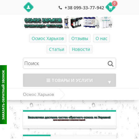
0
+38 099-33-77-942
Осмос Харьков
Отзывы
О нас
Статьи
Новости
ТОВАРЫ И УСЛУГИ
▼
Осмос Харьков
Насосы повышения давления (помпы для
▼
осмоса) и комплектующие
▼