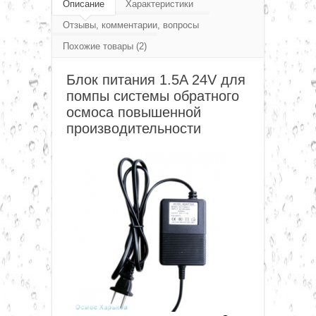
Блоки питания для насосов повышения
Описание
Характеристики
▼
Отзывы, комментарии, вопросы
давления (diaphragm pump)
Похожие товары (2)
Блок питания 1.5A 24V для помпы системы
▼
Блок питания 1.5A 24V для
обратного осмоса
помпы системы обратного
▼
осмоса повышенной
производительности
▼
▼
▼