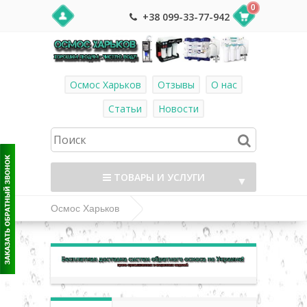
0
+38 099-33-77-942
Осмос Харьков
Отзывы
О нас
Статьи
Новости
ТОВАРЫ И УСЛУГИ
▼
Осмос Харьков
Высокопроизводительные системы
▼
обратного осмоса
▼