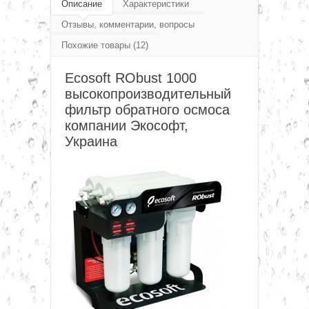
Ecosoft высокопроизводительные системы
Описание
Характеристики
▼
Отзывы, комментарии, вопросы
обратного осмоса
Похожие товары (12)
Ecosoft RObust 1000 система обратного
▼
Ecosoft RObust 1000
осмоса
высокопроизводительный
▼
фильтр обратного осмоса
компании Экософт,
Украина
▼
▼
▼