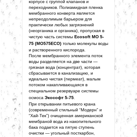
корпусе с группой клапанов и
переходников. Полиамидная пленка
мембранного конверта является
непреодолимым барьером для
практически любых загрязнений
(неорганика и органика), пропуская в
чистую часть системы
Ecosoft MO 5-
75 (MO575ECO)
только молекулы воды
и растворенного кислорода.
После мембранного элемента поток
воды разделяется на две части —
грязная вода (концентрат), которая
сбрасывается в канализацию, и
идеально чистая (пермеат), малым
потоком накапливающаяся в
специальном резервуаре
системы
осмоса
Экософт 5-75
.
При открывании питьевого крана
(современный стильный “Модерн” и
“Хай-Тек”) очищенная американской
мембраной вода из накопительного
бака подается на пятую ступень
очистки — угольный посткарбон,