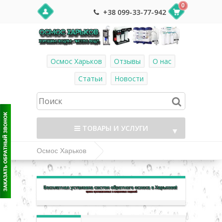
0
+38 099-33-77-942
Осмос Харьков
Отзывы
О нас
Статьи
Новости
ТОВАРЫ И УСЛУГИ
▼
Осмос Харьков
Бытовые системы обратного осмоса
▼
Ecosoft осмос
Ecosoft 5-75 (MO575ECO)
▼
система обратного осмоса