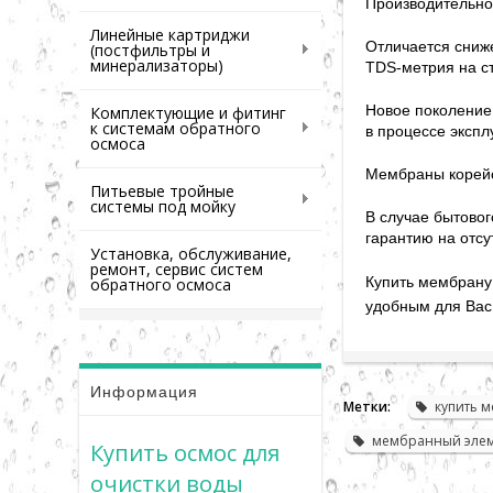
Производительнос
Линейные картриджи
Отличается сниж
(постфильтры и
минерализаторы)
TDS-метрия на с
Новое поколение
Комплектующие и фитинг
к системам обратного
в процессе эксп
осмоса
Мембраны корейс
Питьевые тройные
системы под мойку
В случае бытово
гарантию на отсу
Установка, обслуживание,
ремонт, сервис систем
Купить мембрану
обратного осмоса
удобным для Вас
Информация
Метки:
купить 
мембранный эле
Купить осмос для
очистки воды