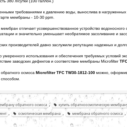
ть 380 л/сутки (100 галлон.)
енными требованиями к давлению воды, вынослива в нагруженных
тарте мембраны - 10-30 ppm.
 мембран отличает усовершенствованное устройство водоносного 
луатации и значительно уменьшает необратимое засоливание и за
ких производителей давно заслужили репутацию надежных и долг
го умеренного использования и обеспечения требуемых условий эк
тствие заводских дефектов и соответствие мембраны Microfilter
TFC
 обратного осмоса
Microfilter TFC TW30-1812-100
можно, оформив 
 способом.
,
мембрану обратного осмоса
купить обратноосмотическую мембран
,
,
,
мент
осмотическая мембрана
мембрана обратного осмоса