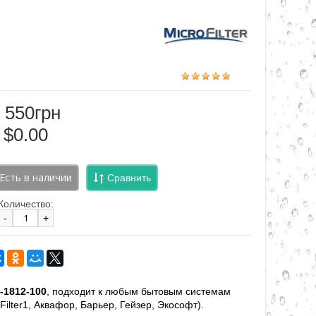
 550грн
$0.00
Сравнить
Количество:
-
+
0-1812-100
, подходит к любым бытовым системам
al, Filter1, Аквафор, Барьер, Гейзер, Экософт).