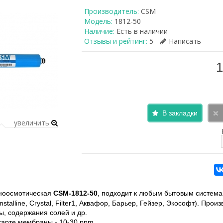
Производитель:
CSM
Модель:
1812-50
Наличие:
Есть в наличии
Отзывы и рейтинг:
5
Написать
1
В закладки
увеличить
ноосмотическая
CSM-1812-50
, подходит к любым бытовым системам о
 Installine, Crystal, Filter1, Аквафор, Барьер, Гейзер, Экософт). Прои
ы, содержания солей и др.
тарте мембраны - 10-30 ppm.