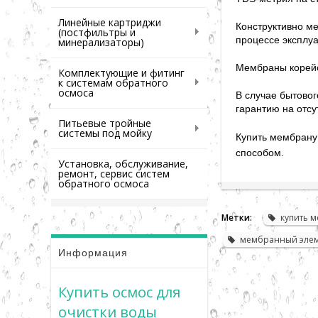
Линейные картриджи
Конструктивно м
(постфильтры и
процессе эксплуа
минерализаторы)
Мембраны корейс
Комплектующие и фитинг
к системам обратного
осмоса
В случае бытово
гарантию на отсу
Питьевые тройные
системы под мойку
Купить мембрану
способом.
Установка, обслуживание,
ремонт, сервис систем
обратного осмоса
Метки:
купить 
мембранный эле
Информация
Купить осмос для
очистки воды