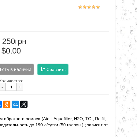
 250грн
$0.00
Сравнить
Количество:
-
+
братного осмоса (Atoll, Aquafilter, H2O, TGI, Raifil,
зводительность до 190 л/сутки (50 галлон.) ; зависит от