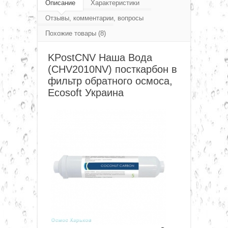
Наша вода постфильтры и минерализаторы
Описание
Характеристики
▼
Отзывы, комментарии, вопросы
KPostСNV Наша Вода (CHV2010NV)
Похожие товары (8)
посткарбон в фильтр обратного осмоса
▼
KPostСNV Наша Вода
(CHV2010NV) посткарбон в
▼
фильтр обратного осмоса,
Ecosoft Украина
▼
▼
▼