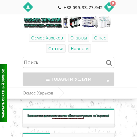
0
+38 099-33-77-942
Осмос Харьков
Отзывы
О нас
Статьи
Новости
ТОВАРЫ И УСЛУГИ
▼
Осмос Харьков
Линейные картриджи (постфильтры и
▼
минерализаторы)
▼