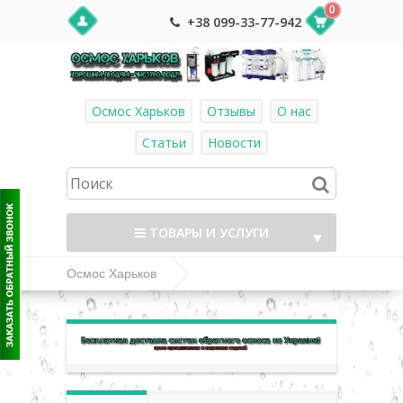
0
+38 099-33-77-942
Осмос Харьков
Отзывы
О нас
Статьи
Новости
ТОВАРЫ И УСЛУГИ
▼
Осмос Харьков
Комплектующие и фитинг к системам
▼
обратного осмоса
▼
Питьевые краны
FXFCH кран для