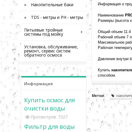
» Накопительные баки
Информация о про
Наименование
PR
» TDS - метры и PH - метры
Размеры (высота х
Питьевые тройные
Общий объем 11.4
системы под мойку
Рабочий объем 7 
Максимальное раб
Установка, обслуживание,
Рабочая температур
ремонт, сервис систем
обратного осмоса
Давление внутри ба
Купить
накопител
способом
.
Информация
Метки:
накопит
Купить осмос для
очистки воды
Просмотров: 7327
Фильтр для воды