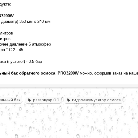
дукте:
O3200W
 диаметр) 350 мм х 240 мм
 литров
литров
очее давление 6 атмосфер
а ° C 2 - 45
ка (пустого!) - 0.5 бар
ьный бак обратного осмоса PRO3200W
можно, оформив заказ на наш
,
,
ельный бак
резервуар ОО
гидроаккумулятор осмоса