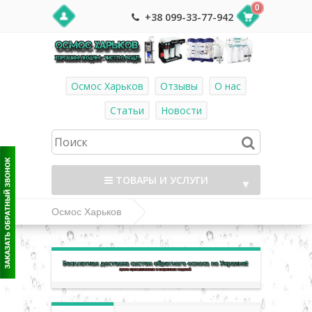
0
+38 099-33-77-942
Осмос Харьков
Отзывы
О нас
Статьи
Новости
ТОВАРЫ И УСЛУГИ
▼
Осмос Харьков
Комплектующие и фитинг к системам
▼
обратного осмоса
▼