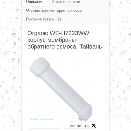
Фитинг, переходники, соединения, клапана,
Описание
Характеристики
▼
Отзывы, комментарии, вопросы
фурнитура
Похожие товары (2)
Organic фитинг и фурнитура
▼
Organic WE-H7223WW
Organic WE-H7223WW корпус мембраны
корпус мембраны
▼
обратного осмоса, Тайвань
▼
▼
▼
увеличить