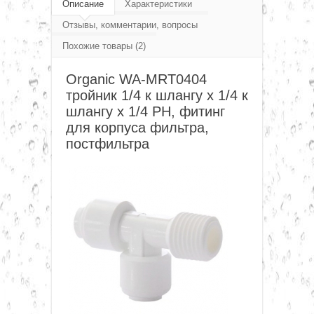
Фитинг, переходники, соединения, клапана,
Описание
Характеристики
▼
Отзывы, комментарии, вопросы
фурнитура
Похожие товары (2)
Organic фитинг и фурнитура
▼
Organic WA-MRT0404
Organic WA-MRT0404 тройник 1/4 к шлангу х 1/4 к
тройник 1/4 к шлангу х 1/4 к
шлангу х 1/4 РН
▼
шлангу х 1/4 РН, фитинг
для корпуса фильтра,
постфильтра
▼
▼
▼