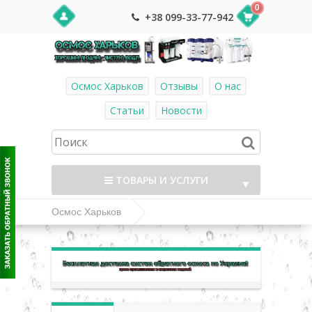
0
+38 099-33-77-942
Осмос Харьков
Отзывы
О нас
Статьи
Новости
ТОВАРЫ И УСЛУГИ
▼
Осмос Харьков
Комплектующие и фитинг к системам
▼
обратного осмоса
▼