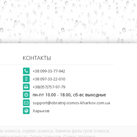
КОНТАКТЫ
+38 099-33-77-942
+38 097-33-22-010
+38(057)757-97-79
пн-пт 10.00 - 18.00, сб-вс выходные
support@obratnij-osmos-kharkov.com.ua
Харьков
е осмоса, сервис осмоса. Замена фильтров осмоса,
мпа осмоса). Осмос Харьков. Осмос Украина.