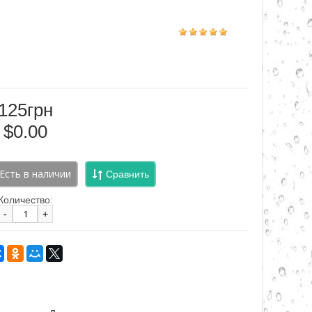
125грн
$0.00
Сравнить
Количество:
-
+