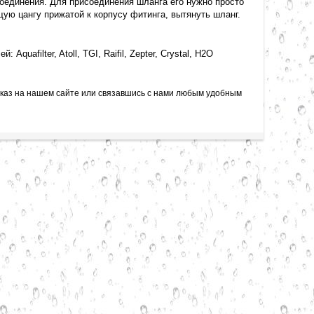
оединения. Для присоединения шланга его нужно просто
ую цангу прижатой к корпусу фитинга, вытянуть шланг.
filter, Atoll, TGI, Raifil, Zepter, Crystal, H2O
каз на нашем сайте или связавшись с нами любым удобным