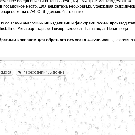
еменное соединение типа John Guest (JG) - быстрый монтаж/демонтаж с
 в посадочное место. Для демонтажа необходимо, удерживая фиксирующ
опорное кольцо A4LC-BL должно быть снято.
 со всеми аналогичными изделиями и фильтрами любых производителей: Aqua
 Installine, Аквафор, Барьер, Гейзер, Экософт, Наша вода, Новая вода.
братным клапаном для обратного осмоса
DCC-020B
можно, оформив за
,
осмоса
переходник 1/8 дюйма