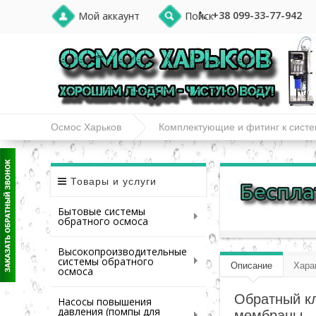
+38 099-33-77-942
Мой аккаунт
Поиск
Осмос Харьков
Комплектующие и фитинг к сист
Обратный клапан с металлическим сердечником 1/4”QC-1/
Товары и услуги
Бытовые системы
обратного осмоса
Высокопроизводительные
системы обратного
Описание
Хара
осмоса
Обратный кл
Насосы повышения
давления (помпы для
мембраны