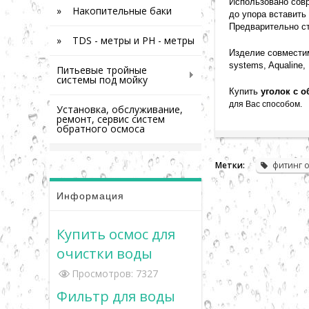
Использовано совр
» Накопительные баки
до упора вставить
Предварительно ст
» TDS - метры и PH - метры
Изделие совместимо
systems, Aqualine,
Питьевые тройные
системы под мойку
Купить
уголок с о
для Вас способом.
Установка, обслуживание,
ремонт, сервис систем
обратного осмоса
Метки:
фитинг 
Информация
Купить осмос для
очистки воды
Просмотров: 7327
Фильтр для воды