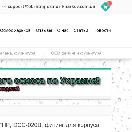
0
support@obratnij-osmos-kharkov.com.ua
Осмос Харьков
Отзывы
О нас
Статьи
Новости
лапана, фурнитура
OEM фитинг и фурнитура
”НР; DCC-020B, фитинг для корпуса