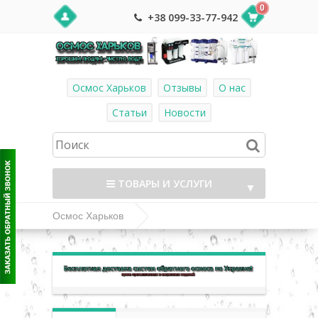
0
+38 099-33-77-942
Осмос Харьков
Отзывы
О нас
Статьи
Новости
ТОВАРЫ И УСЛУГИ
▼
Осмос Харьков
Комплектующие и фитинг к системам
▼
обратного осмоса
▼