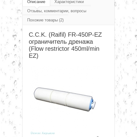
Фитинг, переходники, соединения, клапана,
Описание
Характеристики
▼
Отзывы, комментарии, вопросы
фурнитура
Похожие товары (2)
C.C.K. фитинг и фурнитура
▼
C.C.K. (Raifil) FR-450P-EZ
C.C.K. (Raifil) FR-450P-EZ ограничитель дренажа (Flow
ограничитель дренажа
restrictor 450ml/min EZ)
▼
(Flow restrictor 450ml/min
EZ)
▼
▼
▼