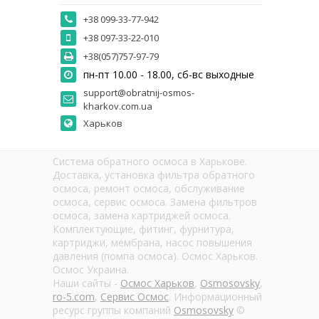
+38 099-33-77-942
+38 097-33-22-010
+38(057)757-97-79
пн-пт 10.00 - 18.00, сб-вс выходные
support@obratnij-osmos-
kharkov.com.ua
Харьков
Система обратного осмоса в Харькове.
Доставка, установка фильтра обратного
осмоса, ремонт осмоса, обслуживание
осмоса, сервис осмоса. Замена фильтров
осмоса, замена картриджей осмоса.
Комплектующие, фитинг, фурнитура,
картриджи, мембрана, насос повышения
давления (помпа осмоса). Осмос Харьков.
Осмос Украина.
Наши сайты -
Осмос Харьков
,
Osmosovsky
,
ro-5.com
,
Сервис Осмос
. Информационный
ресурс группы компаний
Osmosovsky
©