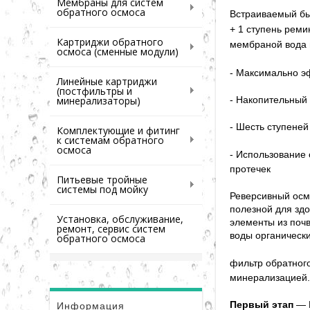
Мембраны для систем
обратного осмоса
Встраиваемый бы
+ 1 ступень реми
Картриджи обратного
мембраной вода
осмоса (сменные модули)
- Максимально э
Линейные картриджи
(постфильтры и
минерализаторы)
- Накопительный
- Шесть ступеней
Комплектующие и фитинг
к системам обратного
осмоса
- Использование 
протечек
Питьевые тройные
системы под мойку
Реверсивный осм
полезной для зд
Установка, обслуживание,
элементы из поч
ремонт, сервис систем
воды органическ
обратного осмоса
фильтр обратног
минерализацией.
Первый этап
— П
Информация