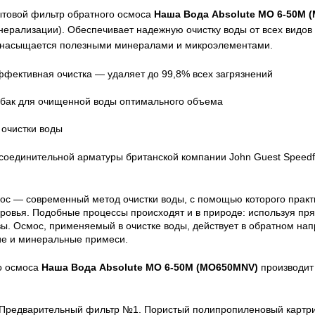
товой фильтр обратного осмоса
Наша Вода Absolute MO 6-50M (
нерализации). Обеспечивает надежную очистку воды от всех видов
 насыщается полезными минералами и микроэлементами.
ффективная очистка — удаляет до 99,8% всех загрязнений
 бак для очищенной воды оптимального объема
 очистки воды
соединительной арматуры британской компании John Guest Speedfi
ос — современный метод очистки воды, с помощью которого практ
оровья. Подобные процессы происходят и в природе: используя п
вы. Осмос, применяемый в очистке воды, действует в обратном на
ие и минеральные примеси.
о осмоса
Наша Вода Absolute MO 6-50M (
MO650MNV)
производит
редварительный фильтр №1. Пористый полипропиленовый картри