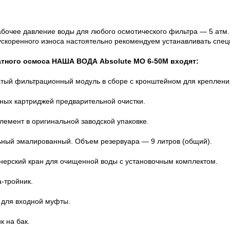
бочее давление воды для любого осмотического фильтра — 5 атм.
 ускоренного износа настоятельно рекомендуем устанавливать спе
атного осмоса НАША ВОДА Absolute MO 6-50M входят:
атый фильтрационный модуль в сборе с кронштейном для крепления
нных картриджей предварительной очистки.
емент в оригинальной заводской упаковке.
льный эмалированный. Объем резервуара — 9 литров (общий).
йнерский кран для очищенной воды с установочным комплектом.
-тройник.
 для входной муфты.
к на бак.