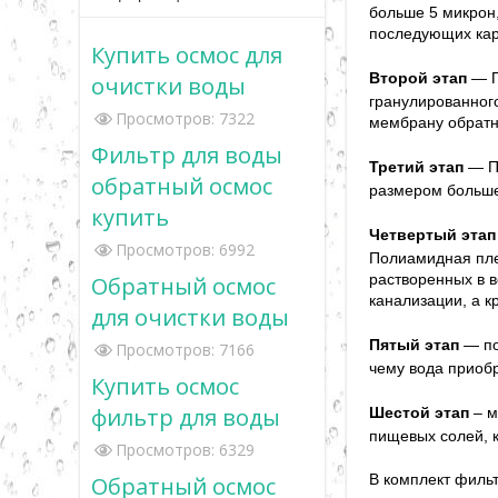
больше 5 микрон,
последующих кар
Купить осмос для
Второ
й этап
— П
очистки воды
гранулированного
Просмотров: 7322
мембрану обратно
Фильтр для воды
Трети
й этап
— П
обратный осмос
размером больше
купить
Четверты
й этап
Просмотров: 6992
Полиамидная пле
Обратный осмос
растворенных в 
канализации, а к
для очистки воды
Пяты
й этап
— по
Просмотров: 7166
чему вода приобр
Купить осмос
фильтр для воды
Шесто
й этап
– м
пищевых солей, 
Просмотров: 6329
Обратный осмос
В комплект филь