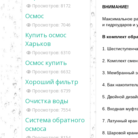
Просмотров: 8172
ВНИМАНИЕ!
Осмос
Максимальное ра
Просмотров: 7046
и гидроударов и
Купить осмос
В комплект обр
Харьков
1. Шестиступенч
Просмотров: 6310
Осмос купить
2. Комплект сме
Просмотров: 6632
3. Мембранный эл
Хороший фильтр
4. Бак накопите
Просмотров: 6739
5. Двойной диза
Очистка воды
6. Входная муфта
Просмотров: 7554
Система обратного
7. Латунный кран
осмоса
8. Шаровой крани
Просмотров: 8154