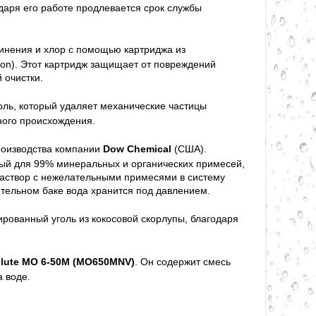
одаря его работе продлевается срок службы
инения и хлор с помощью картриджа из
ion). Этот картридж защищает от повреждений
 очистки.
оль, который удаляет механические частицы
ного происхождения.
оизводства компании
Dow Chemical
(США).
ый для 99% минеральных и органических примесей,
раствор с нежелательными примесями в систему
ительном баке вода хранится под давлением.
рованный уголь из кокосовой скорлупы, благодаря
ute MO 6-50M (
MO650MNV)
. Он содержит смесь
 воде.