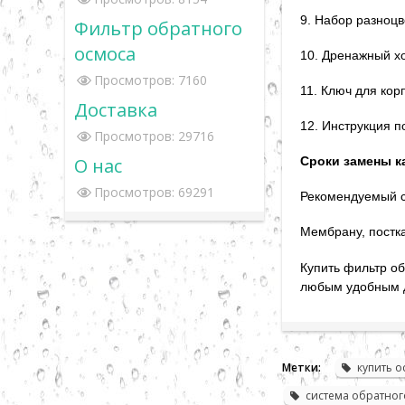
9. Набор разноцв
Фильтр обратного
осмоса
10. Дренажный хо
Просмотров: 7160
11. Ключ для кор
Доставка
12. Инструкция п
Просмотров: 29716
О нас
Сроки замены к
Просмотров: 69291
Рекомендуемый с
Мембрану, постка
Купить фильтр о
любым удобным д
Метки:
купить о
система обратног