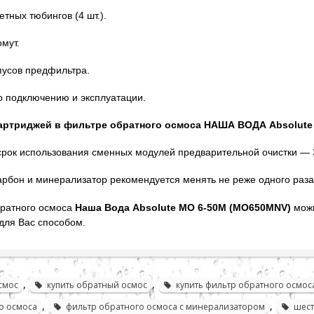
етных тюбингов (4 шт.).
мут.
пусов предфильтра.
о подключению и эксплуатации.
артриджей в фильтре обратного осмоса НАША ВОДА Absolute
рок использования сменных модулей предварительной очистки — 
рбон и минерализатор рекомендуется менять не реже одного раза 
братного осмоса
Наша Вода Absolute MO 6-50M (
MO650MNV)
можн
ля Вас способом.
,
,
смос
купить обратный осмос
купить фильтр обратного осмос
,
,
о осмоса
фильтр обратного осмоса с минерализатором
шест