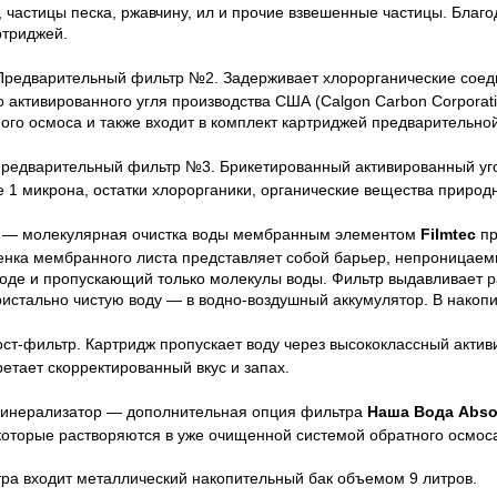
 частицы песка, ржавчину, ил и прочие взвешенные частицы. Благ
триджей.
редварительный фильтр №
2. Задерживает хлорорганические соед
 активированного угля производства США (Calgon Carbon Corporat
го осмоса и также входит в комплект картриджей предварительной
редварительный фильтр №
3. Брикетированный активированный уг
 1 микрона, остатки хлорорганики, органические вещества природ
—
молекулярная очистка воды мембранным элементом
Filmtec
пр
нка мембранного листа представляет собой барьер, непроницаем
воде и пропускающий только молекулы воды. Фильтр выдавливает 
ристально чистую воду — в водно-воздушный аккумулятор. В накоп
ст-фильтр. Картридж пропускает воду через высококлассный активи
етает скорректированный вкус и запах.
инерализатор — дополнительная опция фильтра
Наша Вода Absol
которые растворяются в уже очищенной системой обратного осмоса
тра входит металлический накопительный бак объемом 9 литров.