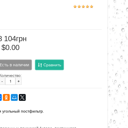
8 104грн
$0.00
Сравнить
Количество:
-
+
и угольный постфильтр.