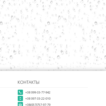
КОНТАКТЫ
+38 099-33-77-942
+38 097-33-22-010
+38(057)757-97-79