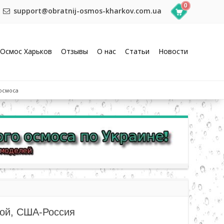
0
support@obratnij-osmos-kharkov.com.ua
Осмос Харьков
Отзывы
О нас
Статьи
Новости
 осмоса
пой, США-Россия