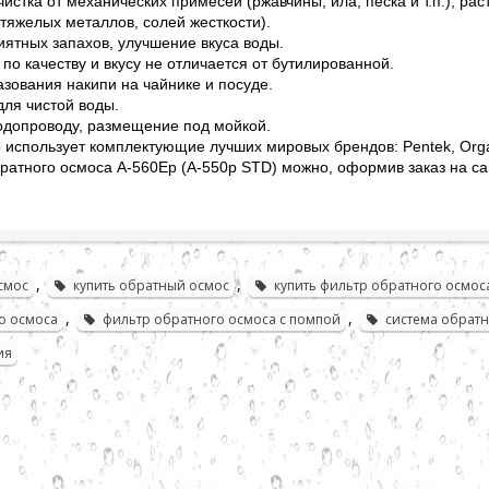
истка от механических примесей (ржавчины, ила, песка и т.п.), ра
тяжелых металлов, солей жесткости).
ятных запахов, улучшение вкуса воды.
по качеству и вкусу не отличается от бутилированной.
зования накипи на чайнике и посуде.
для чистой воды.
одопроводу, размещение под мойкой.
о использует комплектующие лучших мировых брендов: Pentek, Organ
братного осмоса A-560Ep (A-550p STD) можно, оформив заказ на с
,
,
смос
купить обратный осмос
купить фильтр обратного осмос
,
,
о осмоса
фильтр обратного осмоса с помпой
система обрат
ия