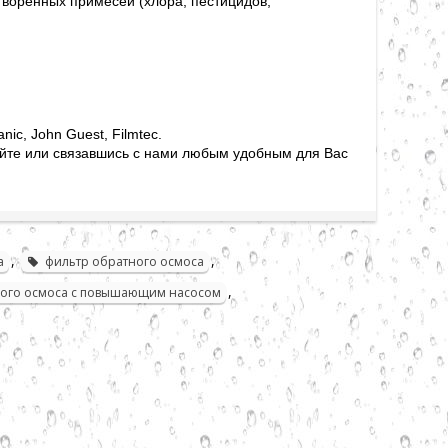
створенных примесей (хлора, пестицидов,
ic, John Guest, Filmtec.
айте или связавшись с нами любым удобным для Вас
,
,
а
фильтр обратного осмоса
,
ного осмоса с повышающим насосом