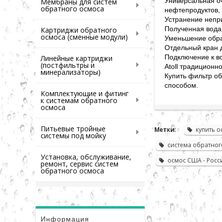
Универсальная оч
Мембраны для систем
обратного осмоса
нефтепродуктов, 
Устранение непри
Полученная вода 
Картриджи обратного
осмоса (сменные модули)
Уменьшение обра
Отдельный кран 
Подключение к в
Линейные картриджи
(постфильтры и
Atoll традиционн
минерализаторы)
Купить фильтр о
способом.
Комплектующие и фитинг
к системам обратного
осмоса
Питьевые тройные
Метки:
купить о
системы под мойку
система обратног
Установка, обслуживание,
осмос США - Росс
ремонт, сервис систем
обратного осмоса
Информация