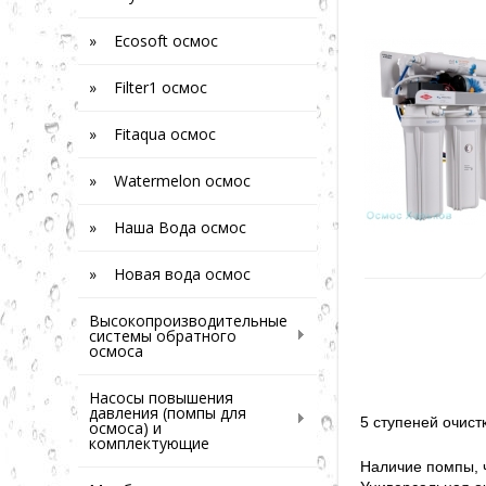
» Ecosoft осмос
» Filter1 осмос
» Fitaqua осмос
» Watermelon осмос
» Наша Вода осмос
» Новая вода осмос
Высокопроизводительные
системы обратного
осмоса
Насосы повышения
давления (помпы для
5 ступеней очист
осмоса) и
комплектующие
Наличие помпы, ч