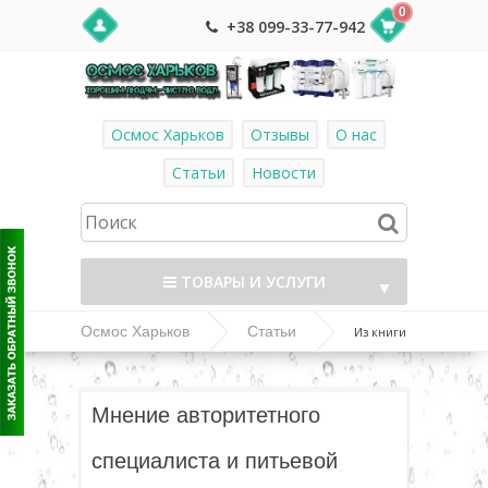
0
+38 099-33-77-942
Осмос Харьков
Отзывы
О нас
Статьи
Новости
ТОВАРЫ И УСЛУГИ
▼
Осмос Харьков
Статьи
Из книги
Поля Брэгга "Чудо голодания"
▼
Мнение авторитетного
▼
специалиста и питьевой