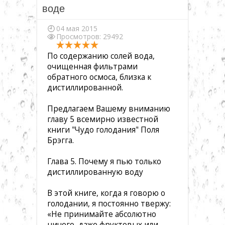
▼
воде
04 мая 2015
Просмотров: 29492
▼
По содержанию солей вода,
очищенная фильтрами
▼
обратного осмоса, близка к
дистиллированной.
▼
Предлагаем Вашему вниманию
главу 5 всемирно известной
книги "Чудо голодания" Поля
▼
Брэгга.
Глава 5. Почему я пью только
▼
дистиллированную воду
В этой книге, когда я говорю о
голодании, я постоянно твержу:
«Не принимайте абсолютно
ничего, даже фруктовых или