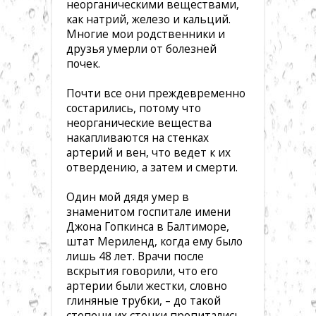
неорганическими веществами,
как натрий, железо и кальций.
Многие мои родственники и
друзья умерли от болезней
почек.
Почти все они преждевременно
состарились, потому что
неорганические вещества
накапливаются на стенках
артерий и вен, что ведет к их
отвердению, а затем и смерти.
Один мой дядя умер в
знаменитом госпитале имени
Джона Гопкинса в Балтиморе,
штат Мериленд, когда ему было
лишь 48 лет. Врачи после
вскрытия говорили, что его
артерии были жестки, словно
глиняные трубки, – до такой
степени их стенки пропитались