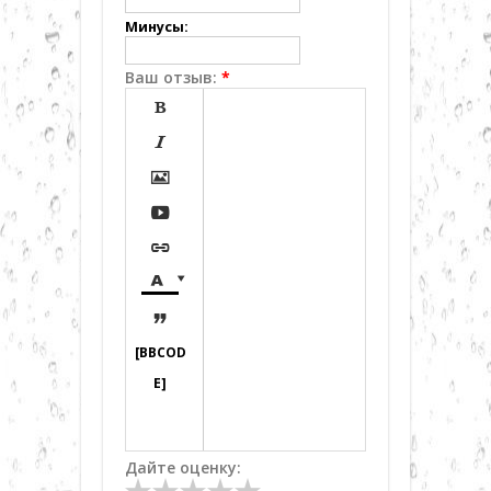
Минусы:
Ваш отзыв:
*








[BBCOD
E]
Дайте оценку: