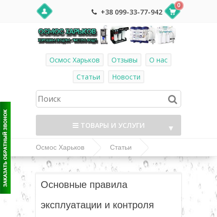
0
+38 099-33-77-942
Осмос Харьков
Отзывы
О нас
Статьи
Новости
ТОВАРЫ И УСЛУГИ
▼
Осмос Харьков
Статьи
Контролируйте состояние осмоса!
▼
Основные правила
▼
эксплуатации и контроля