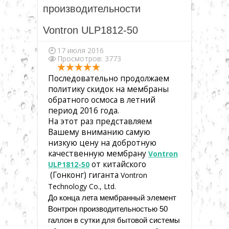
▼
производительности
Vontron ULP1812-50
▼
17 июля 2016
Просмотров: 3773
▼
Последовательно продолжаем
политику скидок на мембраны
обратного осмоса в летний
▼
период 2016 года.
На этот раз представляем
Вашему вниманию самую
▼
низкую цену на добротную
качественную мембрану
Vontron
от китайского
ULP1812-50
▼
(Гонконг) гиганта
Vontron
Technology Co., Ltd.
До конца лета мембранный элемент
Вонтрон производительностью 50
галлон в сутки для бытовой системы