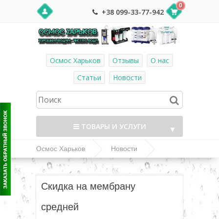
0
+38 099-33-77-942
Осмос Харьков
Отзывы
О нас
Статьи
Новости
ТОВАРЫ И УСЛУГИ
▼
Осмос Харьков
Новости
Мембрана Vontron ULP1812-50 в розницу по оптовой
▼
цене!
Скидка на мембрану
▼
средней