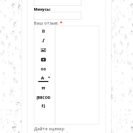
Минусы:
Ваш отзыв:
*








[BBCOD
E]
Дайте оценку: