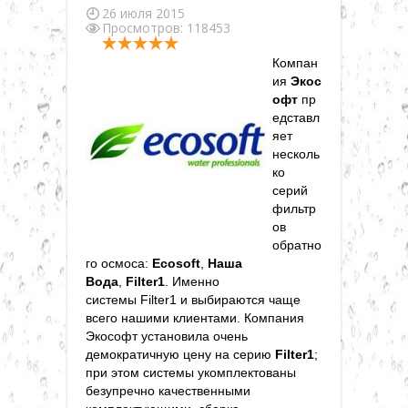
▼
26 июля 2015
Просмотров: 118453
Компан
ия
Экос
▼
офт
пр
едставл
▼
яет
несколь
ко
▼
серий
фильтр
ов
▼
обратно
го осмоса:
Ecosoft
,
Наша
Вода
,
Filter1
. Именно
▼
системы Filter1 и выбираются чаще
всего нашими клиентами. Компания
Экософт установила очень
демократичную цену на серию
Filter1
;
при этом системы укомплектованы
безупречно качественными